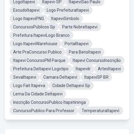
LogoItapevi
Itapevi-SP
ItapeviSao Paulo
EscudoItapevi
Logo PrefeituraItapevi
Logo ItapeviPNG
ItapeviSimbolo
ConcursosPúblicos Sp
Parte NobreItapevi
Prefeitura ItapeviLogo Branco
Logo ItapeviWarehouse
PortalItapevi
Arte PraConcurso Publico
Para BensItapevi
Itapevi ConcursoPM Parque
Itapevi ConcursoInscrição
Prefeitura DeItapevi Logotipo
ItapeviIr
ArtesItapevi
SevalItapevi
Camara DeItapevi
ItapeviSP BR
Logo Fait Itapeva
Cidade DeItapevi Sp
Lema Da Cidade DeItapevi
Inscrição ConcursoPublico Itapetininga
ConcursoPublico Para Professor
TemperaturaItapevi