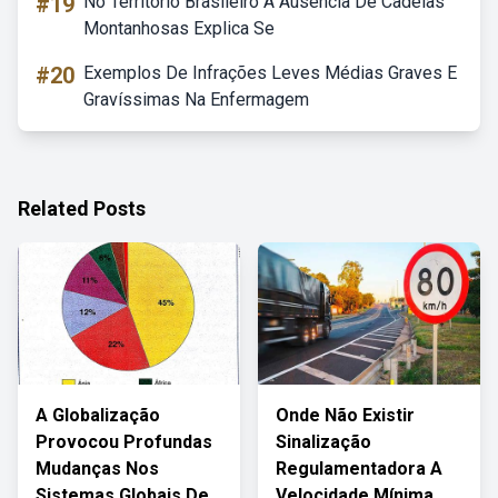
#19
No Território Brasileiro A Ausência De Cadeias
Montanhosas Explica Se
#20
Exemplos De Infrações Leves Médias Graves E
Gravíssimas Na Enfermagem
Related Posts
A Globalização
Onde Não Existir
Provocou Profundas
Sinalização
Mudanças Nos
Regulamentadora A
Sistemas Globais De
Velocidade Mínima