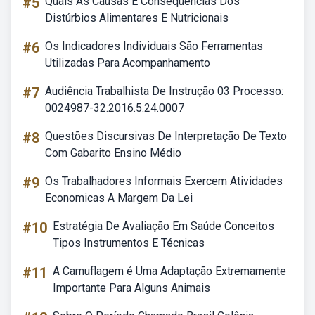
#5
Quais As Causas E Consequências Dos
Distúrbios Alimentares E Nutricionais
#6
Os Indicadores Individuais São Ferramentas
Utilizadas Para Acompanhamento
#7
Audiência Trabalhista De Instrução 03 Processo:
0024987-32.2016.5.24.0007
#8
Questões Discursivas De Interpretação De Texto
Com Gabarito Ensino Médio
#9
Os Trabalhadores Informais Exercem Atividades
Economicas A Margem Da Lei
#10
Estratégia De Avaliação Em Saúde Conceitos
Tipos Instrumentos E Técnicas
#11
A Camuflagem é Uma Adaptação Extremamente
Importante Para Alguns Animais