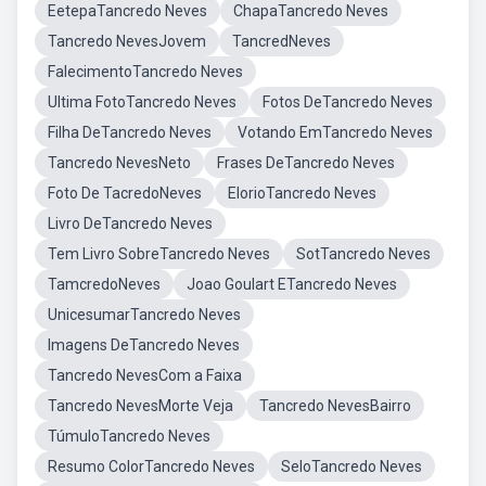
EetepaTancredo Neves
ChapaTancredo Neves
Tancredo NevesJovem
TancredNeves
FalecimentoTancredo Neves
Ultima FotoTancredo Neves
Fotos DeTancredo Neves
Filha DeTancredo Neves
Votando EmTancredo Neves
Tancredo NevesNeto
Frases DeTancredo Neves
Foto De TacredoNeves
ElorioTancredo Neves
Livro DeTancredo Neves
Tem Livro SobreTancredo Neves
SotTancredo Neves
TamcredoNeves
Joao Goulart ETancredo Neves
UnicesumarTancredo Neves
Imagens DeTancredo Neves
Tancredo NevesCom a Faixa
Tancredo NevesMorte Veja
Tancredo NevesBairro
TúmuloTancredo Neves
Resumo ColorTancredo Neves
SeloTancredo Neves