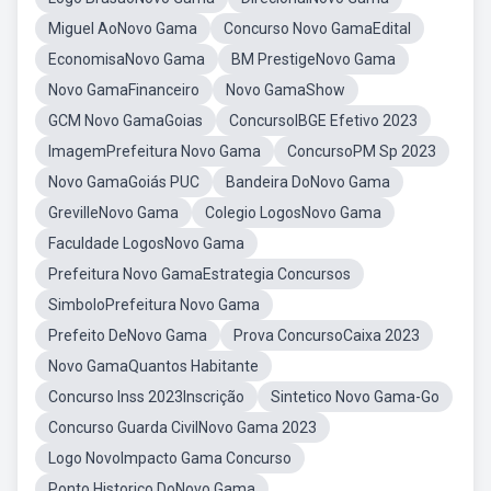
Miguel AoNovo Gama
Concurso Novo GamaEdital
EconomisaNovo Gama
BM PrestigeNovo Gama
Novo GamaFinanceiro
Novo GamaShow
GCM Novo GamaGoias
ConcursoIBGE Efetivo 2023
ImagemPrefeitura Novo Gama
ConcursoPM Sp 2023
Novo GamaGoiás PUC
Bandeira DoNovo Gama
GrevilleNovo Gama
Colegio LogosNovo Gama
Faculdade LogosNovo Gama
Prefeitura Novo GamaEstrategia Concursos
SimboloPrefeitura Novo Gama
Prefeito DeNovo Gama
Prova ConcursoCaixa 2023
Novo GamaQuantos Habitante
Concurso Inss 2023Inscrição
Sintetico Novo Gama-Go
Concurso Guarda CivilNovo Gama 2023
Logo NovoImpacto Gama Concurso
Ponto Historico DoNovo Gama