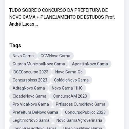
TUDO SOBRE O CONCURSO DA PREFEITURA DE
NOVO GAMA + PLANEJAMENTO DE ESTUDOS Prof.
André Lucas ...
Tags
Novo Gama
GCMNovo Gama
Guarda MunicipalNovo Gama
ApostilaNovo Gama
IBGEConcurso 2023
Novo Gama-Go
ConcursoInss 2023
ColégioNovo Gama
AdtagNovo Gama
Novo Gama11HC
CidadeNovo Gama
ConcursoAM 2023
Pro VidaNovo Gama
Prfissoes CursoNovo Gama
Prefeitura DeNovo Gama
ConcursoPublico 2023
LegitimoNovo Gama
Novo GamaAgroverinaria
Logo BrasãoNovo Gama
DirecionalNovo Gama