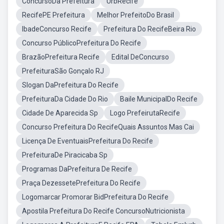
ConcursoDa Prefeitura
UrbRecife
RecifePE Prefeitura
Melhor PrefeitoDo Brasil
IbadeConcurso Recife
Prefeitura Do RecifeBeira Rio
Concurso PúblicoPrefeitura Do Recife
BrazãoPrefeitura Recife
Edital DeConcurso
PrefeituraSão Gonçalo RJ
Slogan DaPrefeitura Do Recife
PrefeituraDa Cidade Do Rio
Baile MunicipalDo Recife
Cidade De Aparecida Sp
Logo PrefeirutaRecife
Concurso Prefeitura Do RecifeQuais Assuntos Mas Cai
Licença De EventuaisPrefeitura Do Recife
PrefeituraDe Piracicaba Sp
Programas DaPrefeitura De Recife
Praça DezessetePrefeitura Do Recife
Logomarcar Promorar BidPrefeitura Do Recife
Apostila Prefeitura Do Recife ConcursoNutricionista