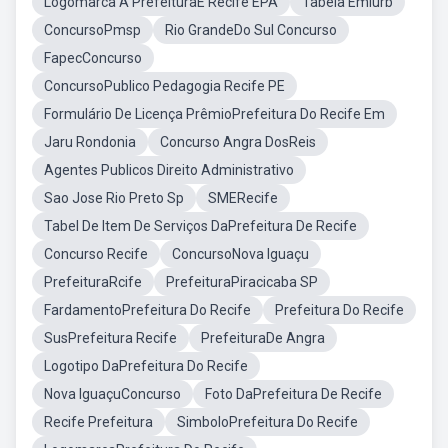
Logomarca A PrefeituraE Recife EPA
Tabela Emlurb
ConcursoPmsp
Rio GrandeDo Sul Concurso
FapecConcurso
ConcursoPublico Pedagogia Recife PE
Formulário De Licença PrêmioPrefeitura Do Recife Em
Jaru Rondonia
Concurso Angra DosReis
Agentes Publicos Direito Administrativo
Sao Jose Rio Preto Sp
SMERecife
Tabel De Item De Serviços DaPrefeitura De Recife
Concurso Recife
ConcursoNova Iguaçu
PrefeituraRcife
PrefeituraPiracicaba SP
FardamentoPrefeitura Do Recife
Prefeitura Do Recife
SusPrefeitura Recife
PrefeituraDe Angra
Logotipo DaPrefeitura Do Recife
Nova IguaçuConcurso
Foto DaPrefeitura De Recife
Recife Prefeitura
SimboloPrefeitura Do Recife