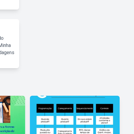
do
Minha
rdagens