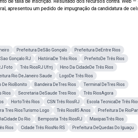
nto de taxa de inscrição. Resultado dos recursos contra. Web —
toral, apresentou um pedido de impugnação da candidatura de cel
neiro
Prefeitura DeSão Gonçalo
Prefeitura DeEntre Rios
eSao Gonçalo RJ
HistóriaDe Três Rios
PrefeitoDe Três Rios
RJ Foto
Três RiosRJ Ufrrj
Hino Da CidadeDe Três Rios
eitura Rio DeJaneiro Saude
LogoDe Três Rios
 De RioBonito
Bandeira DeTres Rios
Terminal DeTres Rios
 Rios
Secretaria DeSaude Tres Rios
Três RiosAgora
os
HortoTrês Rios
CSN Três RiosRJ
Escola TecnicaDe Três Rio
ura Tres RiosTurismo Logo
Três Rios85 Anos
Prefeitura De RioPa
DaCidade Do Rio
Bemposta Três RiosRJ
MaxipasTrês Rios
ês Rios
Cidade Três RiosNo RS
Prefeitura DeQuedas Do Iguaçu