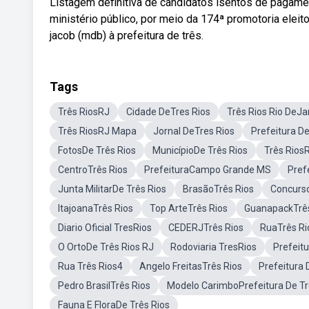
Listagem definitiva de candidatos isentos de pagame
ministério público, por meio da 174ª promotoria elei
jacob (mdb) à prefeitura de três.
Tags
Três RiosRJ
Cidade DeTres Rios
Três Rios Rio DeJa
Três RiosRJ Mapa
Jornal DeTres Rios
Prefeitura D
FotosDe Três Rios
MunicípioDe Três Rios
Três Rios
CentroTrês Rios
PrefeituraCampo Grande MS
Pref
Junta MilitarDe Três Rios
BrasãoTrês Rios
Concurso
ItajoanaTrês Rios
Top ArteTrês Rios
GuanapackTrês
Diario Oficial TresRios
CEDERJTrês Rios
RuaTrês Ri
O OrtoDe Três Rios RJ
Rodoviaria TresRios
Prefeit
Rua Três Rios4
Angelo FreitasTrês Rios
Prefeitura 
Pedro BrasilTrês Rios
Modelo CarimboPrefeitura De Tr
Fauna E FloraDe Três Rios