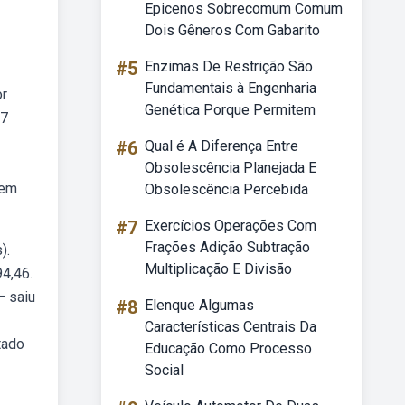
Epicenos Sobrecomum Comum
Dois Gêneros Com Gabarito
#5
Enzimas De Restrição São
Fundamentais à Engenharia
or
Genética Porque Permitem
97
#6
Qual é A Diferença Entre
Obsolescência Planejada E
 em
Obsolescência Percebida
#7
Exercícios Operações Com
Frações Adição Subtração
).
Multiplicação E Divisão
94,46.
— saiu
#8
Elenque Algumas
Características Centrais Da
tado
Educação Como Processo
Social