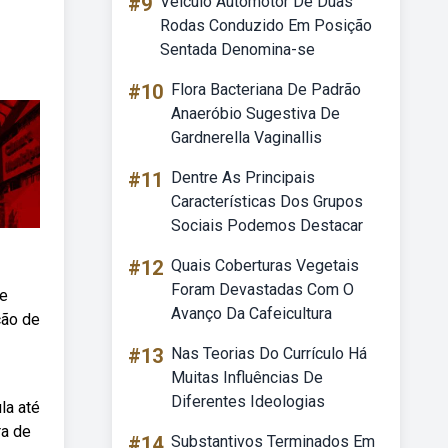
#9
Veículo Automotor De Duas
Rodas Conduzido Em Posição
Sentada Denomina-se
#10
Flora Bacteriana De Padrão
Anaeróbio Sugestiva De
Gardnerella Vaginallis
#11
Dentre As Principais
Características Dos Grupos
Sociais Podemos Destacar
#12
Quais Coberturas Vegetais
Foram Devastadas Com O
de
Avanço Da Cafeicultura
ção de
#13
Nas Teorias Do Currículo Há
Muitas Influências De
Diferentes Ideologias
la até
ra de
#14
Substantivos Terminados Em