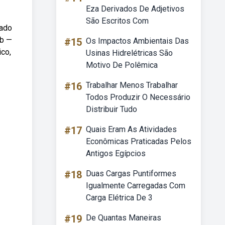
Eza Derivados De Adjetivos
São Escritos Com
tado
eb —
#15
Os Impactos Ambientais Das
ico,
Usinas Hidrelétricas São
Motivo De Polêmica
#16
Trabalhar Menos Trabalhar
Todos Produzir O Necessário
Distribuir Tudo
#17
Quais Eram As Atividades
Econômicas Praticadas Pelos
Antigos Egípcios
#18
Duas Cargas Puntiformes
Igualmente Carregadas Com
Carga Elétrica De 3
#19
De Quantas Maneiras