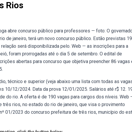
s Rios
ga abre concurso público para professores — foto: O governad
 rio de janeiro, terá um novo concurso público. Estão previstas 1
 relação será disponibilizada pelo. Web — as inscrições para a
ceió, foram prorrogadas até o dia 5 de setembro. O edital de
nscrições abertas para concurso que objetiva preencher 86 vagas
5.
o, técnico e superior (veja abaixo uma lista com todas as vagas
ões 10/12/2024. Data da prova 12/01/2025. Salários até r$ 12. 1
ade do rio. A oferta é de 190 vagas para cargos dos níveis. Web 
e três rios, no estado do rio de janeiro, que visa o provimento
nº 01/2023 do concurso prefeitura de três rios, município do es
mation, click the button below.