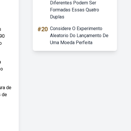
Diferentes Podem Ser
Formadas Essas Quatro
Duplas
#20
Considere O Experimento
s
Aleatorio Do Lançamento De
190
Uma Moeda Perfeita
o
a
so
ura de
s de