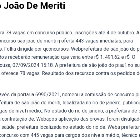
 João De Meriti
ra 78 vagas em concurso público. inscrições até 4 de outubro. A
oncurso são joão de meriti rj oferta 443 vagas imediatas, para
. Folha dirigida por qconcursos. Webprefeitura de são joão do p
os receberão remuneração que varia entre r$ 1. 491,62 e r$. O
usa, 07/09/2024 15:18. A prefeitura de são joão do piauí, no s
e oferece 78 vagas. Resultado dos recursos contra os pedidos d
através da portaria 6990/2021, nomeou a comissão de concurso p
tura de são joão de meriti, localizada no rio de janeiro, publico
as de nível médio,. No estado do rio de janeiro, a prefeitura de
o a contratação de. Webapós aplicação das provas, foram divulga
 saúde, prefeitura localizada no estado do rio de. Weba prefeitu
ovo concurso com 445 vagas para cargos dos níveis médio, técnico 