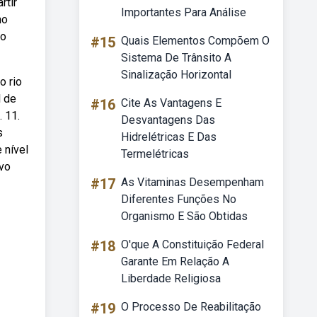
rtir
Importantes Para Análise
no
so
#15
Quais Elementos Compõem O
Sistema De Trânsito A
Sinalização Horizontal
o rio
l de
#16
Cite As Vantagens E
. 11.
Desvantagens Das
s
Hidrelétricas E Das
 nível
Termelétricas
ovo
#17
As Vitaminas Desempenham
Diferentes Funções No
Organismo E São Obtidas
#18
O'que A Constituição Federal
Garante Em Relação A
Liberdade Religiosa
#19
O Processo De Reabilitação