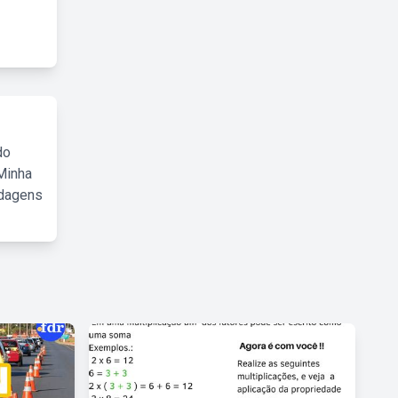
do
Minha
rdagens