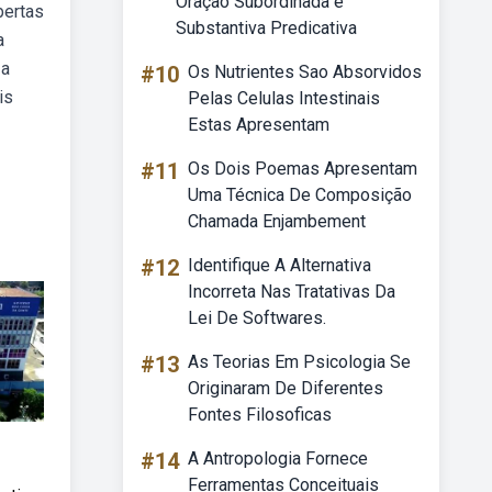
Oração Subordinada é
bertas
Substantiva Predicativa
a
 a
#10
Os Nutrientes Sao Absorvidos
is
Pelas Celulas Intestinais
Estas Apresentam
#11
Os Dois Poemas Apresentam
Uma Técnica De Composição
Chamada Enjambement
#12
Identifique A Alternativa
Incorreta Nas Tratativas Da
Lei De Softwares.
#13
As Teorias Em Psicologia Se
Originaram De Diferentes
Fontes Filosoficas
#14
A Antropologia Fornece
Ferramentas Conceituais