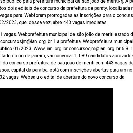
público pela prefeitura municipal de são joão de meriti/rj. A pa
s dois editais de concurso da prefeitura de paraty, localizada 
4 vagas para. Webforam prorrogadas as inscrições para o concur
º 02/2023, que, dessa vez, abre 443 vagas imediatas.
71 vagas. Webprefeitura municipal de são joão de meriti estado d
 concursosjm@ian. org. br 1 a prefeitura. Webprefeitura municipa
úblico 01/2023. Www. ian. org. br concursosjm@ian. org. br 6 8. 1
stado do rio de janeiro, vai convocar 1. 089 candidatos aprovado
l do concurso prefeitura de são joão de meriti com 443 vagas de
ssoa, capital da paraíba, está com inscrições abertas para um n
32 vagas. Websaiu o edital de abertura do novo concurso da