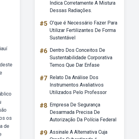
Indica Corretamente A Mistura
Dessas Radiações.
#5
O'que é Necessário Fazer Para
Utilizar Fertilizantes De Forma
Sustentável
iauí
#6
Dentro Dos Conceitos De
Sustentabilidade Corporativa
udeste
Temos Que Dar Enfase
e
#7
Relato Da Análise Dos
Instrumentos Avaliativos
Utilizados Pelo Professor
úblico
u
#8
Empresa De Segurança
 são
Desarmada Precisa De
dos os
Autorização Da Polícia Federal
ra de
#9
Assinale A Alternativa Cuja
e