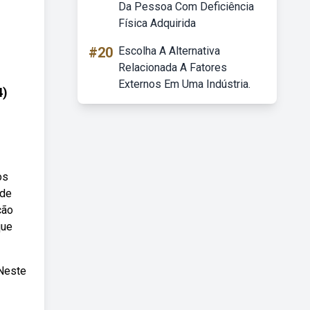
Da Pessoa Com Deficiência
Física Adquirida
#20
Escolha A Alternativa
Relacionada A Fatores
Externos Em Uma Indústria.
4)
os
 de
ção
que
 Neste