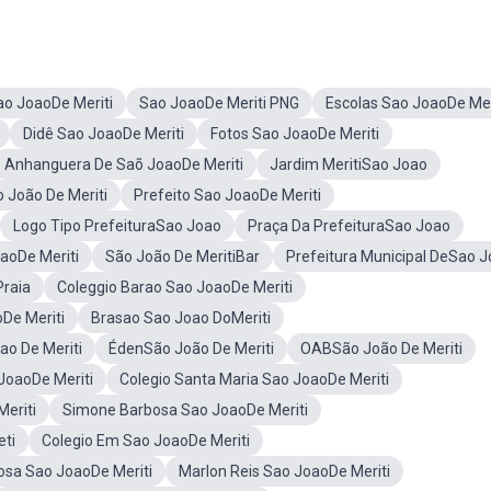
ao JoaoDe Meriti
Sao JoaoDe Meriti PNG
Escolas Sao JoaoDe Mer
Didê Sao JoaoDe Meriti
Fotos Sao JoaoDe Meriti
Anhanguera De Saõ JoaoDe Meriti
Jardim MeritiSao Joao
 João De Meriti
Prefeito Sao JoaoDe Meriti
Logo Tipo PrefeituraSao Joao
Praça Da PrefeituraSao Joao
aoDe Meriti
São João De MeritiBar
Prefeitura Municipal DeSao 
Praia
Coleggio Barao Sao JoaoDe Meriti
De Meriti
Brasao Sao Joao DoMeriti
ao De Meriti
ÉdenSão João De Meriti
OABSão João De Meriti
JoaoDe Meriti
Colegio Santa Maria Sao JoaoDe Meriti
eriti
Simone Barbosa Sao JoaoDe Meriti
ti
Colegio Em Sao JoaoDe Meriti
osa Sao JoaoDe Meriti
Marlon Reis Sao JoaoDe Meriti