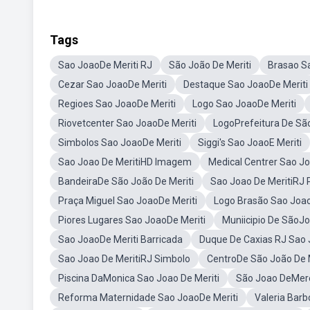
Tags
Sao JoaoDe Meriti RJ
São João De Meriti
Brasao S
Cezar Sao JoaoDe Meriti
Destaque Sao JoaoDe Meriti
Regioes Sao JoaoDe Meriti
Logo Sao JoaoDe Meriti
Riovetcenter Sao JoaoDe Meriti
LogoPrefeitura De São
Simbolos Sao JoaoDe Meriti
Siggi's Sao JoaoE Meriti
Sao Joao De MeritiHD Imagem
Medical Centrer Sao Jo
BandeiraDe São João De Meriti
Sao Joao De MeritiRJ 
Praça Miguel Sao JoaoDe Meriti
Logo Brasão Sao Joao
Piores Lugares Sao JoaoDe Meriti
Muniicipio De SãoJo
Sao JoaoDe Meriti Barricada
Duque De Caxias RJ Sao 
Sao Joao De MeritiRJ Simbolo
CentroDe São João De M
Piscina DaMonica Sao Joao De Meriti
São Joao DeMere
Reforma Maternidade Sao JoaoDe Meriti
Valeria Barb