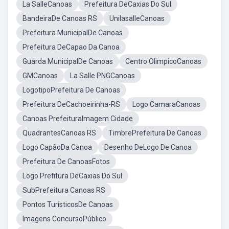
La SalleCanoas
Prefeitura DeCaxias Do Sul
BandeiraDe Canoas RS
UnilasalleCanoas
Prefeitura MunicipalDe Canoas
Prefeitura DeCapao Da Canoa
Guarda MunicipalDe Canoas
Centro OlimpicoCanoas
GMCanoas
La Salle PNGCanoas
LogotipoPrefeitura De Canoas
Prefeitura DeCachoeirinha-RS
Logo CamaraCanoas
Canoas PrefeituraImagem Cidade
QuadrantesCanoas RS
TimbrePrefeitura De Canoas
Logo CapãoDa Canoa
Desenho DeLogo De Canoa
Prefeitura De CanoasFotos
Logo Prefitura DeCaxias Do Sul
SubPrefeitura Canoas RS
Pontos TurísticosDe Canoas
Imagens ConcursoPúblico