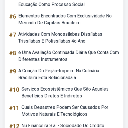
Educação Como Processo Social
#6
Elementos Encontrados Com Exclusividade No
Mercado De Capitais Brasileiro:
#7
Atividades Com Monossílabas Dissílabas
Trissílabas E Polissílabas 4o Ano
#8
é Uma Avaliação Continuada Diária Que Conta Com
Diferentes Instrumentos
#9
A Criação Do Feijão-tropeiro Na Culinária
Brasileira Está Relacionada à
#10
Serviços Ecossistêmicos Que São Aqueles
Benefícios Diretos E Indiretos
#11
Quais Desastres Podem Ser Causados Por
Motivos Naturais E Tecnológicos
#12
Nu Financeira S.a. - Sociedade De Crédito