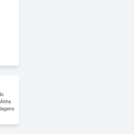
do
Minha
rdagens