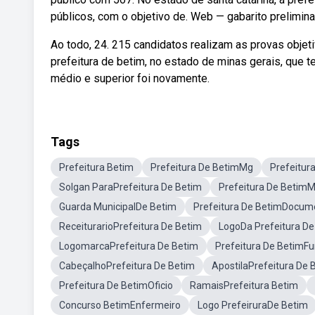
públicos, com o objetivo de. Web — gabarito prelimina
Ao todo, 24. 215 candidatos realizam as provas obje
prefeitura de betim, no estado de minas gerais, que t
médio e superior foi novamente.
Tags
Prefeitura Betim
Prefeitura De BetimMg
Prefeitur
Solgan ParaPrefeitura De Betim
Prefeitura De BetimM
Guarda MunicipalDe Betim
Prefeitura De BetimDocum
ReceiturarioPrefeitura De Betim
LogoDa Prefeitura De
LogomarcaPrefeitura De Betim
Prefeitura De BetimF
CabeçalhoPrefeitura De Betim
ApostilaPrefeitura De 
Prefeitura De BetimOficio
RamaisPrefeitura Betim
Concurso BetimEnfermeiro
Logo PrefeiruraDe Betim