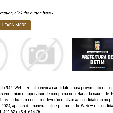
mation, click the button below.
LEARN MORE
ndo 942. Webo edital convoca candidatos para provimento de ca
às endemias e supervisor de campo na secretaria da saúde de. 
teressados em concorrer deverão realizar as candidaturas no p
de 2024, apenas de maneira online por meio do. Web — os candid
 491,62 e r$ 4. 614,76.