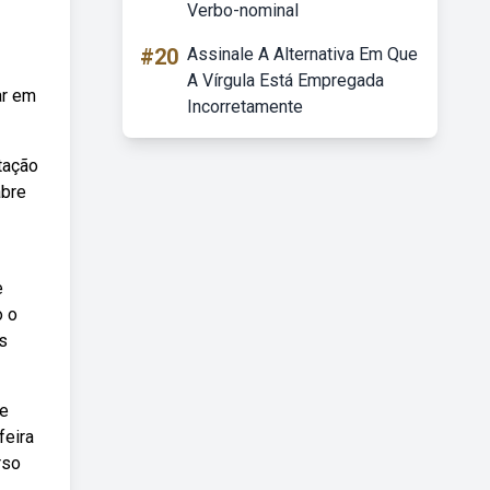
Verbo-nominal
#20
Assinale A Alternativa Em Que
A Vírgula Está Empregada
ar em
Incorretamente
tação
abre
e
o o
s
de
feira
rso