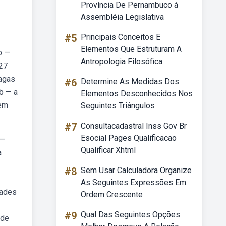
Província De Pernambuco à
Assembléia Legislativa
#5
Principais Conceitos E
Elementos Que Estruturam A
b —
Antropologia Filosófica.
427
vagas
#6
Determine As Medidas Dos
b — a
Elementos Desconhecidos Nos
 em
Seguintes Triângulos
#7
Consultacadastral Inss Gov Br
Esocial Pages Qualificacao
 —
Qualificar Xhtml
a
#8
Sem Usar Calculadora Organize
As Seguintes Expressões Em
dades
Ordem Crescente
#9
Qual Das Seguintes Opções
 de