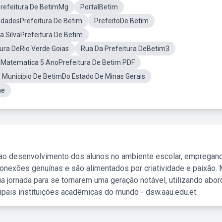
refeitura De BetimMg
PortalBetim
idadesPrefeitura De Betim
PrefeitoDe Betim
a SilvaPrefeitura De Betim
tura DeRio Verde Goias
Rua Da Prefeitura DeBetim3
Matematica 5 AnoPrefeitura De Betim PDF
e Município De BetimDo Estado De Minas Gerais
ne
 ao desenvolvimento dos alunos no ambiente escolar, empregan
nexões genuínas e são alimentados por criatividade e paixão. 
a jornada para se tornarem uma geração notável, utilizando abo
ipais instituições acadêmicas do mundo - dsw.aau.edu.et.