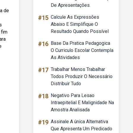
De Apresentações.
ga de
#15
Calcule As Expressões
.
Abaixo E Simplifique O
s
Resultado Quando Possível
 fim
ara
#16
Base Da Pratica Pedagogica
e
O Curriculo Escolar Contempla
As Atividades
#17
Trabalhar Menos Trabalhar
Todos Produzir O Necessário
Distribuir Tudo
#18
Negativo Para Lesao
Intraepitelial E Malignidade Na
Amostra Analisada
#19
Assinale A única Alternativa
Que Apresenta Um Predicado