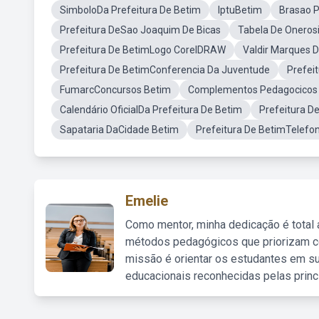
SimboloDa Prefeitura De Betim
IptuBetim
Brasao P
Prefeitura DeSao Joaquim De Bicas
Tabela De Oneros
Prefeitura De BetimLogo CorelDRAW
Valdir Marques D
Prefeitura De BetimConferencia Da Juventude
Prefei
FumarcConcursos Betim
Complementos Pedagocicos 
Calendário OficialDa Prefeitura De Betim
Prefeitura D
Sapataria DaCidade Betim
Prefeitura De BetimTelefo
Emelie
Como mentor, minha dedicação é total
métodos pedagógicos que priorizam co
missão é orientar os estudantes em su
educacionais reconhecidas pelas princ