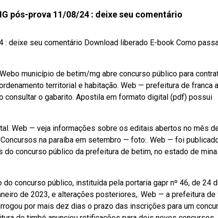
G pós-prova 11/08/24 : deixe seu comentário
4 : deixe seu comentário Download liberado E-book Como pass
. Webo município de betim/mg abre concurso público para contra
ordenamento territorial e habitação. Web — prefeitura de franca 
onsultar o gabarito. Apostila em formato digital (pdf) possui
tal. Web — veja informações sobre os editais abertos no mês d
Concursos na paraíba em setembro — foto:. Web — foi publicad
os do concurso público da prefeitura de betim, no estado de mina
o concurso público, instituída pela portaria gapr nº 46, de 24 
janeiro de 2023, e alterações posteriores,. Web — a prefeitura de 
orrogou por mais dez dias o prazo das inscrições para um concu
eitura de timbó anunciou retificações para dois novos concursos