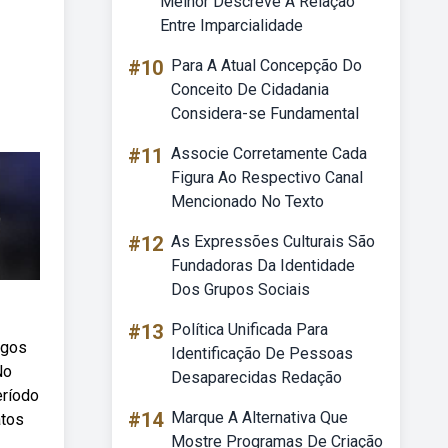
Melhor Descreve A Relação
Entre Imparcialidade
#10
Para A Atual Concepção Do
Conceito De Cidadania
Considera-se Fundamental
#11
Associe Corretamente Cada
Figura Ao Respectivo Canal
Mencionado No Texto
#12
As Expressões Culturais São
Fundadoras Da Identidade
Dos Grupos Sociais
#13
Política Unificada Para
rgos
Identificação De Pessoas
No
Desaparecidas Redação
eríodo
#14
Marque A Alternativa Que
atos
Mostre Programas De Criação