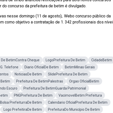
r do concurso da prefeitura de betim é divulgado.
tivas nesse domingo (11 de agosto);. Webo concurso público da
em como objetivo a contratação de 1. 342 profissionais dos níve
a De BetimContra Cheque
LogoPrefeitura De Betim
CidadeBetim
G. Telefone
Diario OficialDe Betim
BetimMinas Gerais
entos
NoticiasDe Betim
SlidePrefeitura De Betim
 Betim
Prefeitura De BetimPalestras
Orgao OficialBetim
undo Escuro
Prefeitura De BetimGuarda Patrimonial
Betim
PNGPrefeitura De Betim
VacimovelBetim Prefeitura
Bolsa PrefeiturraDe Betim
Calendario OficialPrefeitura De Betim
Logo PrefeitiraDe Betim
PrefeituraDo Município De Betim