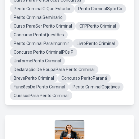
Curso Para PeritoFocus Concursos
Perito CriminalO Que Estudar
Perito CriminalSptc Go
Perito CriminalSeminario
Curso ParaSer Perito Criminal
CFPPerito Criminal
Concurso PeritoQuestões
Perito Criminal ParaImprimir
LivroPerito Criminal
Concurso Perito CriminalPCs P
UniformePerito Criminal
Declaração De RoupaPara Perito Criminal
BrevePerito Criminal
Concurso PeritoParaná
FunçõesDo Perito Criminal
Perito CriminalObjetivos
CurssosPara Perito Criminal