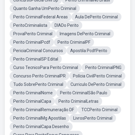
ConcursoPolicia Civil Sp
Perito CriminalNo Brasil
Quanto Ganha UmPerito Criminal
Perito CriminalFederal Areas
Aula DePerito Criminal
PeritoCriminalista
DIADo Perito
ProvaPerito Criminal
Imagens DePerito Criminal
Perito CriminalPcdf
Perito CriminalPF
PericiaCriminal Concursos
Apostila PcdfPerito
Perito CriminalSP Edital
Curso TecnicoPara Perito Criminal
Perito CriminalPNG
Concurso Perito CriminalPR
Polícia CivilPerito Criminal
Tudo SobrePerito Criminal
Curriculo DePerito Criminal
Perito CriminalNome
Perito CriminalSão Paulo
Perito CriminalCapa
Perito CriminalLetras
Perito CriminalRemuneração DF
TCCPerito Criminal
Perito CriminalMg Apostilas
LivrosPerito Criminal
Perito CriminalCapa Desenho