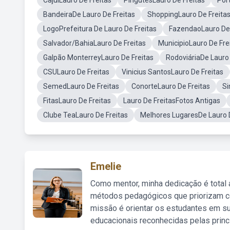
CajuiLauro De Freitas
PirigutesLauro De Freitas
Por
BandeiraDe Lauro De Freitas
ShoppingLauro De Freita
LogoPrefeitura De Lauro De Freitas
FazendaoLauro De 
Salvador/BahiaLauro De Freitas
MunicipioLauro De Fre
Galpão MonterreyLauro De Freitas
RodoviáriaDe Lauro 
CSULauro De Freitas
Vinicius SantosLauro De Freitas
SemedLauro De Freitas
ConorteLauro De Freitas
Si
FitasLauro De Freitas
Lauro De FreitasFotos Antigas
Clube TeaLauro De Freitas
Melhores LugaresDe Lauro D
Emelie
Como mentor, minha dedicação é total
métodos pedagógicos que priorizam co
missão é orientar os estudantes em su
educacionais reconhecidas pelas princ