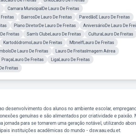
tãoLauro De Freitas
UnebLauro De Freitas
s
Camara MunicipalDe Lauro De Freitas
Freitas
BairrosDe Lauro De Freitas
ParedãoE Lauro De Freitas
itas
Plano DiretorDe Lauro De Freitas
AniversárioDe Lauro De Fre
De Freitas
Sam's ClubeLauro De Freitas
CulturaLauro De Freitas
KartodódromoLauro De Freitas
MbnelfLauro De Freitas
mboloDe Lauro De Freitas
Lauro De FreitasImagem Aérea
PraçaLauro De Freitas
LigaLauro De Freitas
e Freitas
 ao desenvolvimento dos alunos no ambiente escolar, empregan
nexões genuínas e são alimentados por criatividade e paixão. 
a jornada para se tornarem uma geração notável, utilizando abo
ipais instituições acadêmicas do mundo - dsw.aau.edu.et.