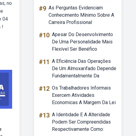
as, no
#9
As Perguntas Evidenciam
de
Conhecimento Mínimo Sobre A
e 04
Carreira Profissional
 !
#10
Apesar Do Desenvolvimento
De Uma Personalidade Mais
Flexível Ser Benéfico
#11
A Eficiência Das Operações
De Um Almoxarifado Depende
Fundamentalmente Da
#12
Os Trabalhadores Informais
Exercem Atividades
Economicas A Margem Da Lei
#13
A Identidade E A Alteridade
Podem Ser Compreendidas
e
Respectivamente Como: