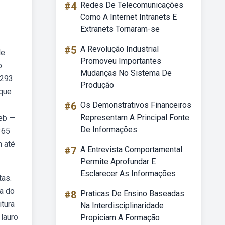
#4
Redes De Telecomunicações
Como A Internet Intranets E
Extranets Tornaram-se
#5
A Revolução Industrial
de
Promoveu Importantes
o
Mudanças No Sistema De
 293
Produção
 que
#6
Os Demonstrativos Financeiros
Representam A Principal Fonte
Web —
De Informações
365
m até
#7
A Entrevista Comportamental
Permite Aprofundar E
Esclarecer As Informações
tas.
ia do
#8
Praticas De Ensino Baseadas
itura
Na Interdisciplinaridade
 lauro
Propiciam A Formação