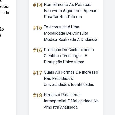
de
#14
Normalmente As Pessoas
ades.
Escrevem Algoritmos Apenas
estado
Para Tarefas Difíceis
#15
Teleconsulta é Uma
ção
Modalidade De Consulta
e
Médica Realizada A Distância
#16
Produção Do Conhecimento
Científico Tecnológico E
Disrupção Unicesumar
#17
Quais As Formas De Ingresso
Nas Faculdades
Universidades Identificadas
#18
Negativo Para Lesao
Intraepitelial E Malignidade Na
Amostra Analisada