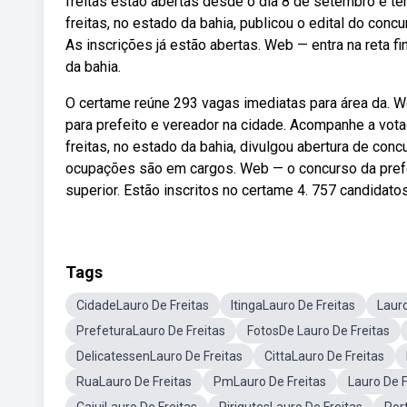
freitas estão abertas desde o dia 8 de setembro e te
freitas, no estado da bahia, publicou o edital do co
As inscrições já estão abertas. Web — entra na reta fi
da bahia.
O certame reúne 293 vagas imediatas para área da. We
para prefeito e vereador na cidade. Acompanhe a votaç
freitas, no estado da bahia, divulgou abertura de con
ocupações são em cargos. Web — o concurso da prefei
superior. Estão inscritos no certame 4. 757 candidatos
Tags
CidadeLauro De Freitas
ItingaLauro De Freitas
Laur
PrefeturaLauro De Freitas
FotosDe Lauro De Freitas
DelicatessenLauro De Freitas
CittaLauro De Freitas
RuaLauro De Freitas
PmLauro De Freitas
Lauro De 