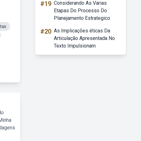
#19
Considerando As Varias
Etapas Do Processo Do
Planejamento Estrategico
itas
#20
As Implicações éticas Da
Articulação Apresentada No
Texto Impulsionam
do
Minha
rdagens