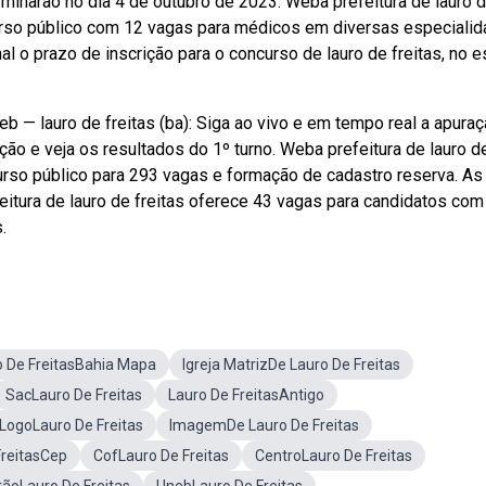
rminarão no dia 4 de outubro de 2023. Weba prefeitura de lauro 
ncurso público com 12 vagas para médicos em diversas especialid
nal o prazo de inscrição para o concurso de lauro de freitas, no 
b — lauro de freitas (ba): Siga ao vivo e em tempo real a apura
ão e veja os resultados do 1º turno. Weba prefeitura de lauro d
curso público para 293 vagas e formação de cadastro reserva. As
tura de lauro de freitas oferece 43 vagas para candidatos com
.
o De FreitasBahia Mapa
Igreja MatrizDe Lauro De Freitas
SacLauro De Freitas
Lauro De FreitasAntigo
LogoLauro De Freitas
ImagemDe Lauro De Freitas
FreitasCep
CofLauro De Freitas
CentroLauro De Freitas