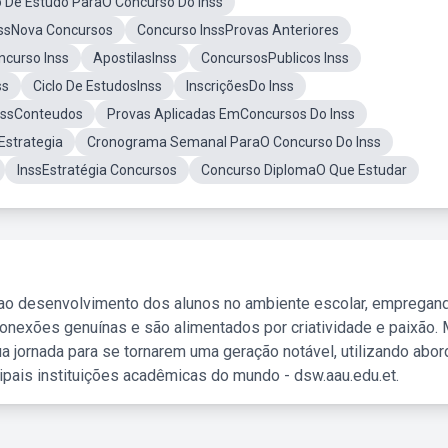
 De Estudo ParaO Concurso Do Inss
nssNova Concursos
Concurso InssProvas Anteriores
ncurso Inss
ApostilasInss
ConcursosPublicos Inss
ss
Ciclo De EstudosInss
InscriçõesDo Inss
nssConteudos
Provas Aplicadas EmConcursos Do Inss
Estrategia
Cronograma Semanal ParaO Concurso Do Inss
InssEstratégia Concursos
Concurso DiplomaO Que Estudar
 ao desenvolvimento dos alunos no ambiente escolar, empregan
nexões genuínas e são alimentados por criatividade e paixão. 
a jornada para se tornarem uma geração notável, utilizando abo
ipais instituições acadêmicas do mundo - dsw.aau.edu.et.