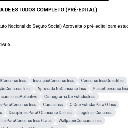
A DE ESTUDOS COMPLETO (PRÉ-EDITAL)
uto Nacional do Seguro Social) Aproveite o pré-edital para estu
iva é.
alConcurso Inss
InscriçãoConcurso Inss
Concurso InssQuestões
çãoConcurso Inss
Aprovada NoConcurso Inss
PosseConcurso Ins
ncurso InssAplicativo
Cronograma De EstudosInss
a ParaConcurso Inss
CursosInss
O Que EstudarPara O Inss
ss
Disciplinas ParaO Concurso Do Inss
LogoInss Concurso
tila ParaConcurso Inss Gratis
WallpaperConcurso Inss