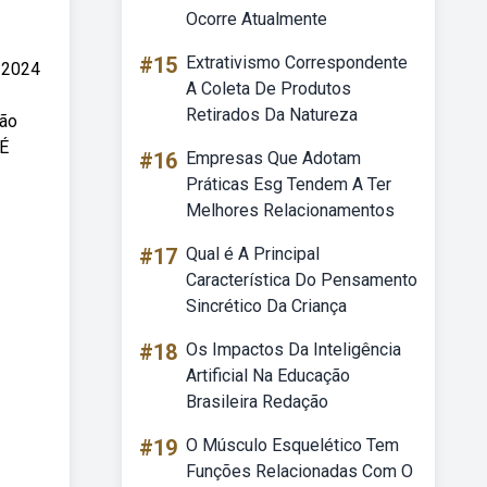
Ocorre Atualmente
#15
Extrativismo Correspondente
s 2024
A Coleta De Produtos
Retirados Da Natureza
ção
 É
#16
Empresas Que Adotam
Práticas Esg Tendem A Ter
Melhores Relacionamentos
#17
Qual é A Principal
Característica Do Pensamento
Sincrético Da Criança
#18
Os Impactos Da Inteligência
Artificial Na Educação
Brasileira Redação
#19
O Músculo Esquelético Tem
Funções Relacionadas Com O