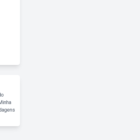
do
Minha
rdagens