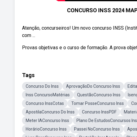
CONCURSO INSS 2024 MAP
Atenção, concurseiros! Um novo concurso INSS (Instit
com ...
Provas objetivas e o curso de formação. A prova objet
Tags
Concurso Do Inss
AprovaçãoDo Concurso Inss
Edit
Inss ConcursoMatérias
QuestãoConcurso Inss
Isen
Concurso InssCotas
Tomar PosseConcurso Inss
Co
ApostilaConcurso Do Inss
Concurso InssPDF
Materi
Meter IAConcurso Inss
Plano De EstudosConcursos In
HorárioConcurso Inss
Passei NoConcurso Inss
Apos