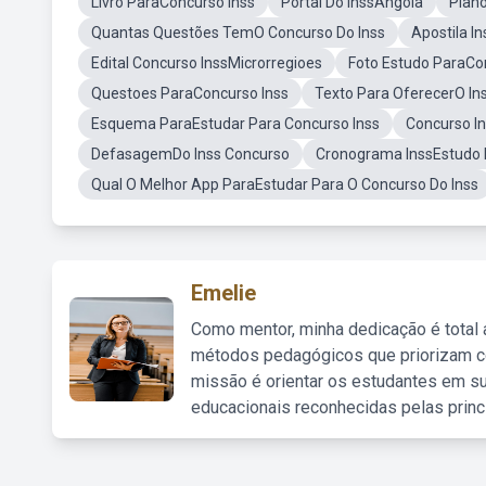
Livro ParaConcurso Inss
Portal Do InssAngola
Plano
Quantas Questões TemO Concurso Do Inss
Apostila I
Edital Concurso InssMicrorregioes
Foto Estudo ParaCo
Questoes ParaConcurso Inss
Texto Para OferecerO In
Esquema ParaEstudar Para Concurso Inss
Concurso I
DefasagemDo Inss Concurso
Cronograma InssEstudo 
Qual O Melhor App ParaEstudar Para O Concurso Do Inss
Emelie
Como mentor, minha dedicação é total
métodos pedagógicos que priorizam co
missão é orientar os estudantes em su
educacionais reconhecidas pelas princ