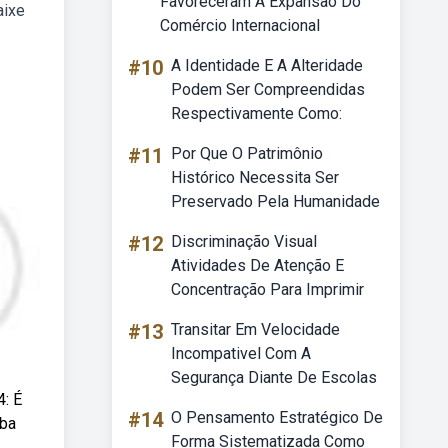
Favoreceram A Expansão Do
aixe
Comércio Internacional
#10
A Identidade E A Alteridade
Podem Ser Compreendidas
Respectivamente Como:
#11
Por Que O Patrimônio
Histórico Necessita Ser
Preservado Pela Humanidade
#12
Discriminação Visual
Atividades De Atenção E
Concentração Para Imprimir
#13
Transitar Em Velocidade
Incompativel Com A
Segurança Diante De Escolas
: É
#14
O Pensamento Estratégico De
iba
Forma Sistematizada Como