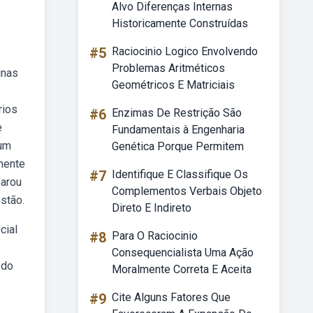
Alvo Diferenças Internas
Historicamente Construídas
#5
Raciocinio Logico Envolvendo
Problemas Aritméticos
inas
Geométricos E Matriciais
rios
#6
Enzimas De Restrição São
e
Fundamentais à Engenharia
 um
Genética Porque Permitem
mente
#7
Identifique E Classifique Os
parou
Complementos Verbais Objeto
stão.
Direto E Indireto
cial
#8
Para O Raciocinio
Consequencialista Uma Ação
 do
Moralmente Correta E Aceita
#9
Cite Alguns Fatores Que