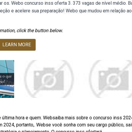
sar os. Webo concurso inss oferta 3. 373 vagas de nível médio. B
reção e acelere sua preparação! Webo que mudou em relação ao
mation, click the button below.
LEARN MORE
 última hora e quem. Websaiba mais sobre o concurso inss 2024
m 2024, portanto,. Webse você sonha com seu cargo público, sa
tratégia e planejamento. O concurso inss ofertará.