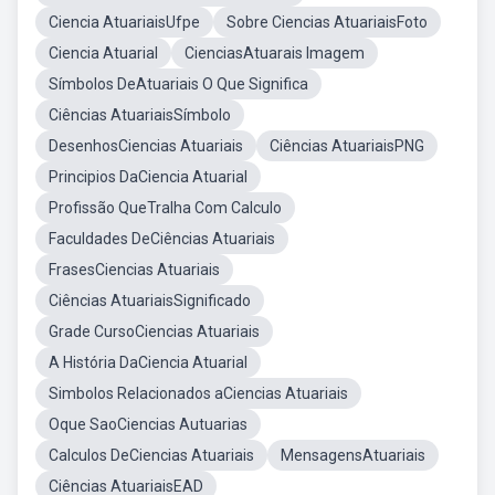
Ciencia AtuariaisUfpe
Sobre Ciencias AtuariaisFoto
Ciencia Atuarial
CienciasAtuarais Imagem
Símbolos DeAtuariais O Que Significa
Ciências AtuariaisSímbolo
DesenhosCiencias Atuariais
Ciências AtuariaisPNG
Principios DaCiencia Atuarial
Profissão QueTralha Com Calculo
Faculdades DeCiências Atuariais
FrasesCiencias Atuariais
Ciências AtuariaisSignificado
Grade CursoCiencias Atuariais
A História DaCiencia Atuarial
Simbolos Relacionados aCiencias Atuariais
Oque SaoCiencias Autuarias
Calculos DeCiencias Atuariais
MensagensAtuariais
Ciências AtuariaisEAD