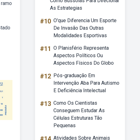
Como Bussolas Para Direcionar
m ramo
As Estrategias
#10
O'que Diferencia Um Esporte
stado
De Invasão Das Outras
Modalidades Esportivas
#11
O Planisfério Representa
Aspectos Políticos Ou
Aspectos Físicos Do Globo
#12
Pós-graduação Em
Intervenção Aba Para Autismo
E Deficiência Intelectual
#13
Como Os Cientistas
Conseguem Estudar As
Células Estruturas Tão
Pequenas
#14
Atividades Sobre Animais