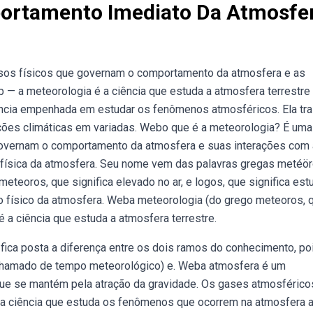
portamento Imediato Da Atmosfe
ssos físicos que governam o comportamento da atmosfera e as
 — a meteorologia é a ciência que estuda a atmosfera terrestre
ncia empenhada em estudar os fenômenos atmosféricos. Ela tr
ões climáticas em variadas. Webo que é a meteorologia? É uma
 governam o comportamento da atmosfera e suas interações com 
 a física da atmosfera. Seu nome vem das palavras gregas metéö
eteoros, que significa elevado no ar, e logos, que significa est
o físico da atmosfera. Weba meteorologia (do grego meteoros, 
 é a ciência que estuda a atmosfera terrestre.
fica posta a diferença entre os dois ramos do conhecimento, po
chamado de tempo meteorológico) e. Weba atmosfera é um
que se mantém pela atração da gravidade. Os gases atmosférico
 a ciência que estuda os fenômenos que ocorrem na atmosfera a