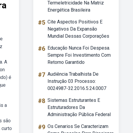
ra
Termeletricidade Na Matriz
Energética Brasileira
#5
Cite Aspectos Positivos E
Negativos Da Expansão
Mundial Dessas Corporações
 e
az
#6
Educação Nunca Foi Despesa.
Sempre Foi Investimento Com
a. A
Retorno Garantido
ron
#7
Audiência Trabalhista De
udo) é
Instrução 03 Processo:
que
0024987-32.2016.5.24.0007
#8
Sistemas Estruturantes E
is a
Estruturadores Da
Administração Pública Federal
s são
#9
Os Cenarios Se Caracterizam
 curto