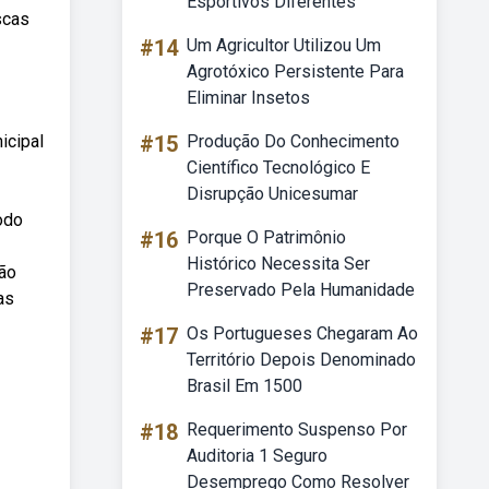
Esportivos Diferentes
scas
#14
Um Agricultor Utilizou Um
Agrotóxico Persistente Para
Eliminar Insetos
icipal
#15
Produção Do Conhecimento
Científico Tecnológico E
Disrupção Unicesumar
odo
#16
Porque O Patrimônio
Histórico Necessita Ser
são
Preservado Pela Humanidade
as
#17
Os Portugueses Chegaram Ao
Território Depois Denominado
Brasil Em 1500
#18
Requerimento Suspenso Por
Auditoria 1 Seguro
Desemprego Como Resolver