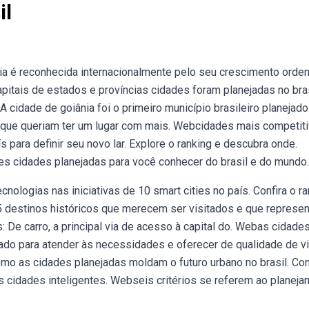
il
lia é reconhecida internacionalmente pelo seu crescimento orde
pitais de estados e províncias cidades foram planejadas no bras
A cidade de goiânia foi o primeiro município brasileiro planejad
, que queriam ter um lugar com mais. Webcidades mais competit
 para definir seu novo lar. Explore o ranking e descubra onde.
s cidades planejadas para você conhecer do brasil e do mundo.
cnologias nas iniciativas de 10 smart cities no país. Confira o r
 destinos históricos que merecem ser visitados e que represe
 De carro, a principal via de acesso à capital do. Webas cidade
tado para atender às necessidades e oferecer de qualidade de v
o as cidades planejadas moldam o futuro urbano no brasil. Co
s cidades inteligentes. Webseis critérios se referem ao planej