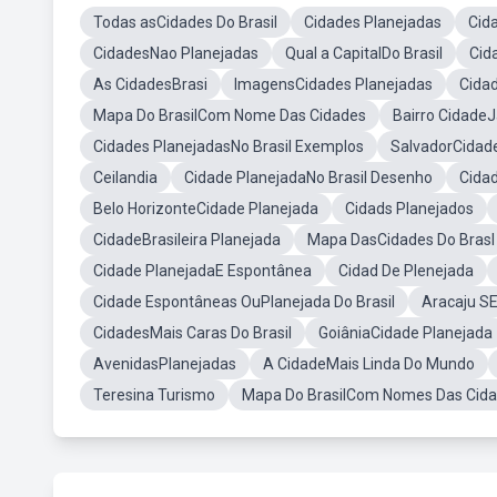
Todas asCidades Do Brasil
Cidades Planejadas
Cid
CidadesNao Planejadas
Qual a CapitalDo Brasil
Cid
As CidadesBrasi
ImagensCidades Planejadas
Cidad
Mapa Do BrasilCom Nome Das Cidades
Bairro Cidade
Cidades PlanejadasNo Brasil Exemplos
SalvadorCidad
Ceilandia
Cidade PlanejadaNo Brasil Desenho
Cidad
Belo HorizonteCidade Planejada
Cidads Planejados
CidadeBrasileira Planejada
Mapa DasCidades Do Brasl
Cidade PlanejadaE Espontânea
Cidad De Plenejada
Cidade Espontâneas OuPlanejada Do Brasil
Aracaju S
CidadesMais Caras Do Brasil
GoiâniaCidade Planejada
AvenidasPlanejadas
A CidadeMais Linda Do Mundo
Teresina Turismo
Mapa Do BrasilCom Nomes Das Cid