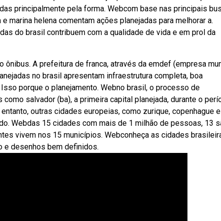
das principalmente pela forma. Webcom base nas principais bu
ta e marina helena comentam ações planejadas para melhorar a.
as do brasil contribuem com a qualidade de vida e em prol da
 do ônibus. A prefeitura de franca, através da emdef (empresa mun
nejadas no brasil apresentam infraestrutura completa, boa
a. Isso porque o planejamento. Webno brasil, o processo de
como salvador (ba), a primeira capital planejada, durante o perí
No entanto, outras cidades europeias, como zurique, copenhague e
s do. Webdas 15 cidades com mais de 1 milhão de pessoas, 13 
tantes vivem nos 15 municípios. Webconheça as cidades brasileir
co e desenhos bem definidos.