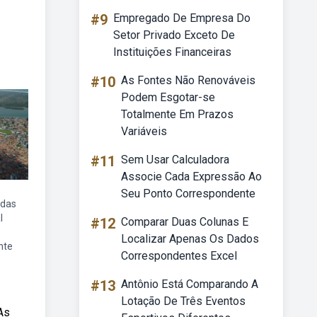
#9
Empregado De Empresa Do
Setor Privado Exceto De
Instituições Financeiras
#10
As Fontes Não Renováveis
Podem Esgotar-se
Totalmente Em Prazos
Variáveis
#11
Sem Usar Calculadora
Associe Cada Expressão Ao
Seu Ponto Correspondente
adas
l
#12
Comparar Duas Colunas E
s
Localizar Apenas Os Dados
nte
Correspondentes Excel
#13
Antônio Está Comparando A
Lotação De Três Eventos
As