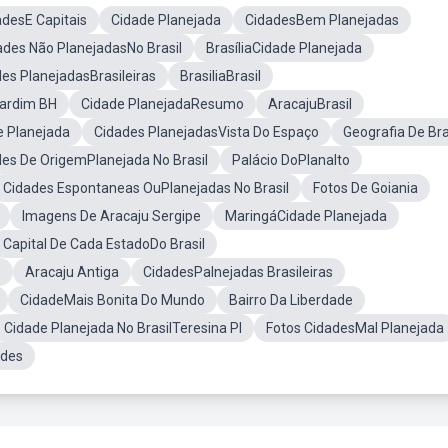
adesE Capitais
Cidade Planejada
CidadesBem Planejadas
ades Não PlanejadasNo Brasil
BrasíliaCidade Planejada
es PlanejadasBrasileiras
BrasiliaBrasil
Jardim BH
Cidade PlanejadaResumo
AracajuBrasil
e Planejada
Cidades PlanejadasVista Do Espaço
Geografia De Bra
es De OrigemPlanejada No Brasil
Palácio DoPlanalto
Cidades Espontaneas OuPlanejadas No Brasil
Fotos De Goiania
Imagens De Aracaju Sergipe
MaringáCidade Planejada
Capital De Cada EstadoDo Brasil
E
Aracaju Antiga
CidadesPalnejadas Brasileiras
CidadeMais Bonita Do Mundo
Bairro Da Liberdade
Cidade Planejada No BrasilTeresina PI
Fotos CidadesMal Planejada
ades