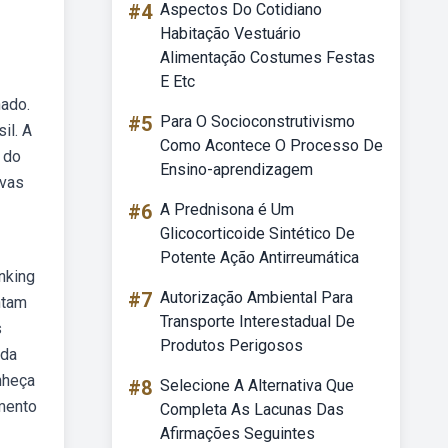
#4
Aspectos Do Cotidiano
Habitação Vestuário
Alimentação Costumes Festas
E Etc
nado.
#5
Para O Socioconstrutivismo
il. A
Como Acontece O Processo De
o do
Ensino-aprendizagem
ivas
#6
A Prednisona é Um
Glicocorticoide Sintético De
Potente Ação Antirreumática
anking
#7
Autorização Ambiental Para
ntam
Transporte Interestadual De
s
Produtos Perigosos
ida
nheça
#8
Selecione A Alternativa Que
amento
Completa As Lacunas Das
Afirmações Seguintes