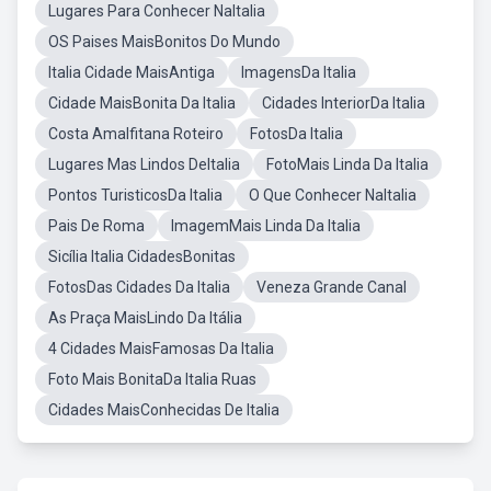
Lugares Para Conhecer NaItalia
OS Paises MaisBonitos Do Mundo
Italia Cidade MaisAntiga
ImagensDa Italia
Cidade MaisBonita Da Italia
Cidades InteriorDa Italia
Costa Amalfitana Roteiro
FotosDa Italia
Lugares Mas Lindos DeItalia
FotoMais Linda Da Italia
Pontos TuristicosDa Italia
O Que Conhecer NaItalia
Pais De Roma
ImagemMais Linda Da Italia
Sicília Italia CidadesBonitas
FotosDas Cidades Da Italia
Veneza Grande Canal
As Praça MaisLindo Da Itália
4 Cidades MaisFamosas Da Italia
Foto Mais BonitaDa Italia Ruas
Cidades MaisConhecidas De Italia