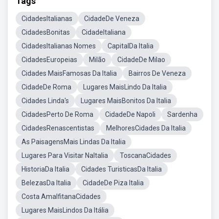
Tags
CidadesItalianas
CidadeDe Veneza
CidadesBonitas
CidadeItaliana
CidadesItalianas Nomes
CapitalDa Italia
CidadesEuropeias
Milão
CidadeDe Milao
Cidades MaisFamosas Da Italia
Bairros De Veneza
CidadeDe Roma
Lugares MaisLindo Da Italia
Cidades Linda's
Lugares MaisBonitos Da Italia
CidadesPerto De Roma
CidadeDe Napoli
Sardenha
CidadesRenascentistas
MelhoresCidades Da Italia
As PaisagensMais Lindas Da Italia
Lugares Para Visitar NaItalia
ToscanaCidades
HistoriaDa Italia
Cidades TuristicasDa Italia
BelezasDa Italia
CidadeDe Piza Italia
Costa AmalfitanaCidades
Lugares MaisLindos Da Itália