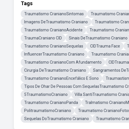
Tags
Traumatismo CranianoSintomas
Traumatismo Crania
Imagens DeTraumatismo Craniano
Traumatismo Cran
Traumatismo CranianoAcidente
Traumatismo Crania
TraumaCraniano CID
Sinais DeTraumatismo Craniano
Traumatismo CranianoSequelas
CIDTrauma Face
InfluencerTraumatismo Craniano
Traumatismo Crani
Traumatismo CranianoCom Afundamento
CIDTrauma
Cirurgia DeTraumatismo Craniano
Sangramentos DeT
Traumatismo CranianoEncefálico E Sono
Traumastis
Tipos De Ohar De Pessoas Com SequelasTraumatismo C
5TraumatismoCraniano
Villa SantiTraumatismo Crani
Traumatismo CranianoPanda
Tralmatismo Craniano
PolitraumatismoCraniano
Traumatismo CranianoFoto
Sequelas DoTraumatismo Craniano
Traumatismo Cra