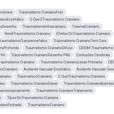
noGrave
Traumatismo CranianoFoto
ianoEncefálico
O Que ÉTraumatismo Craniano
noDesenho
TraumatismoIntracraniano
TraumaCraniano
RenêTraumatismo Craniano
Efeitos DoTraumatismo Craniano
TraumatismoCranioencefalico
Traumatismo CranianoTem Cura
anoProfundo
Traumatismo CranianoDifuso
CIDS84 Traumatismo
 Pe
Traumatismo CranianoDesenho PNG
Contusões Cerebrais
raumatismo Craniano
Traumatismo CranianoLesao Primaria
CID
moCraniano
Acidente Vascular Encefálico
Acidente Vascular Cere
raniano
TraumatiscoCraniano
O QueTraumatismo Craniano
ano
Traumatismo CranianoSanar
Traumatismo CranianoIlustrac
Macroscopicamente
Traumatismo CranianoTratamento
s
Tipos DeTraumatismo Craniano
nianoFechado
TraumatiamoCraniano