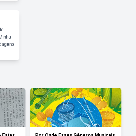
do
Minha
rdagens
e Estas
Por Onde Esses Gêneros Musicais