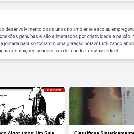
 ao desenvolvimento dos alunos no ambiente escolar, empregan
nexões genuínas e são alimentados por criatividade e paixão. 
a jornada para se tornarem uma geração notável, utilizando abo
ipais instituições acadêmicas do mundo - dsw.aau.edu.et.
do Algoritmos: Um Guia
Classifique Sintaticament