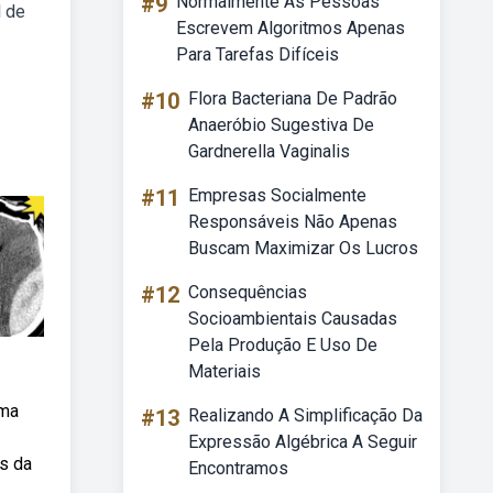
#9
Normalmente As Pessoas
l de
Escrevem Algoritmos Apenas
Para Tarefas Difíceis
#10
Flora Bacteriana De Padrão
Anaeróbio Sugestiva De
Gardnerella Vaginalis
#11
Empresas Socialmente
Responsáveis Não Apenas
Buscam Maximizar Os Lucros
#12
Consequências
Socioambientais Causadas
Pela Produção E Uso De
Materiais
uma
#13
Realizando A Simplificação Da
Expressão Algébrica A Seguir
os da
Encontramos