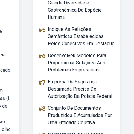
Grande Diversidade
Gastronômica Da Espécie
Humana
#5
Indique As Relações
e
Semânticas Estabelecidas
Pelos Conectivos Em Destaque
tas
#6
Desenvolveu Modelos Para
Proporcionar Soluções Aos
Problemas Empresariais
icado
#7
Empresa De Segurança
Desarmada Precisa De
ém
Autorização Da Polícia Federal
s (i.
o de
#8
Conjunto De Documentos
Produzidos E Acumulados Por
não
Uma Entidade Coletiva
 olho