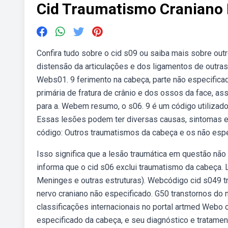
Cid Traumatismo Craniano 
Confira tudo sobre o cid s09 ou saiba mais sobre out
distensão da articulações e dos ligamentos de outra
Webs01. 9 ferimento na cabeça, parte não especificad
primária de fratura de crânio e dos ossos da face, as
para a. Webem resumo, o s06. 9 é um código utilizado
Essas lesões podem ter diversas causas, sintomas e
código: Outros traumatismos da cabeça e os não espe
Isso significa que a lesão traumática em questão nã
informa que o cid s06 exclui traumatismo da cabeça. L
Meninges e outras estruturas). Webcódigo cid s049 
nervo craniano não especificado. G50 transtornos do n
classificações internacionais no portal artmed Webo c
especificado da cabeça, e seu diagnóstico e tratamen