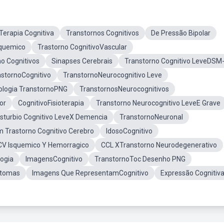
Terapia Cognitiva
Transtornos Cognitivos
De Pressão Bipolar
quemico
Trastorno CognitivoVascular
o Cognitivos
Sinapses Cerebrais
Transtorno Cognitivo LeveDSM
stornoCognitivo
TranstornoNeurocognitivo Leve
ologia TranstornoPNG
TranstornosNeurocognitivos
or
CognitivoFisioterapia
Transtorno Neurocognitivo LeveE Grave
isturbio Cognitivo LeveX Demencia
TranstornoNeuronal
 Trastorno Cognitivo Cerebro
IdosoCognitivo
V Isquemico Y Hemorragico
CCL XTranstorno Neurodegenerativo
oogia
ImagensCognitivo
TranstornoToc Desenho PNG
ntomas
Imagens Que RepresentamCognitivo
Expressão Cognitiv