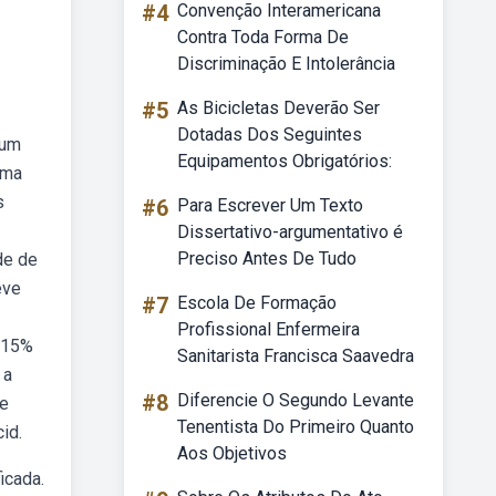
#4
Convenção Interamericana
Contra Toda Forma De
Discriminação E Intolerância
#5
As Bicicletas Deverão Ser
Dotadas Dos Seguintes
 um
Equipamentos Obrigatórios:
uma
s
#6
Para Escrever Um Texto
Dissertativo-argumentativo é
Preciso Antes De Tudo
de de
eve
#7
Escola De Formação
Profissional Enfermeira
e 15%
Sanitarista Francisca Saavedra
 a
#8
Diferencie O Segundo Levante
 e
Tenentista Do Primeiro Quanto
id.
Aos Objetivos
icada.