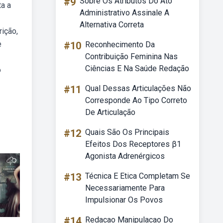
#9
Sobre Os Atributos Do Ato
ta a
Administrativo Assinale A
Alternativa Correta
rição,
e
#10
Reconhecimento Da
Contribuição Feminina Nas
Ciências E Na Saúde Redação
o
#11
Qual Dessas Articulações Não
Corresponde Ao Tipo Correto
De Articulação
#12
Quais São Os Principais
Efeitos Dos Receptores β1
Agonista Adrenérgicos
#13
Técnica E Etica Completam Se
Necessariamente Para
Impulsionar Os Povos
#14
Redacao Manipulacao Do