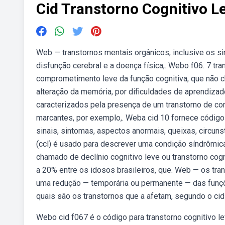
Cid Transtorno Cognitivo L
Web — transtornos mentais orgânicos, inclusive os si
disfunção cerebral e a doença física,. Webo f06. 7 tr
comprometimento leve da função cognitiva, que não ch
alteração da memória, por dificuldades de aprendiza
caracterizados pela presença de um transtorno de co
marcantes, por exemplo,. Weba cid 10 fornece código
sinais, sintomas, aspectos anormais, queixas, circun
(ccl) é usado para descrever uma condição síndrômi
chamado de declínio cognitivo leve ou transtorno cog
a 20% entre os idosos brasileiros, que. Web — os tr
uma redução — temporária ou permanente — das funçõ
quais são os transtornos que a afetam, segundo o cid 
Webo cid f067 é o código para transtorno cognitivo l