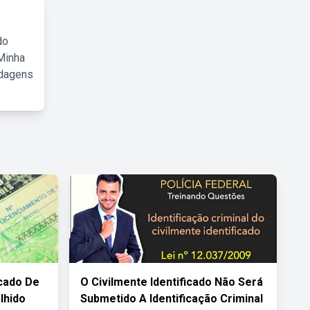
do
Minha
rdagens
icado De
O Civilmente Identificado Não Será
lhido
Submetido A Identificação Criminal