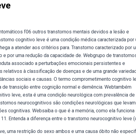
eve
ntomáticos f06 outros transtornos mentais devidos a lesão e
anstorno cognitivo leve é uma condição médica caracterizada por
ega a atender aos critérios para. Transtorno caracterizado por 
do e por uma redução da capacidade de. Webgrupo de transtorno
nduta associado a perturbações emocionais persistentes e
s relativos à classificação de doenças e de uma grande varieda
stâncias sociais e causas. O termo comprometimento cognitivo l
ca de transição entre cognição normal e demência. Webtambém
nitivo leve, esta é uma condição neurológica com prevalência d
anstornos neurocognitivos são condições neurológicas que levam
es cognitivas. Websaiba o que é a memória, como ela funciona
11. Entenda a diferença entre o transtorno neurocognitivo leve (c
eve, uma restrição do sexo ambos e uma causa óbito não especif