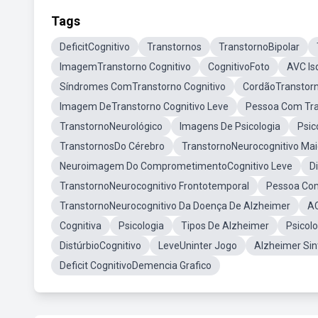
Tags
DeficitCognitivo
Transtornos
TranstornoBipolar
ImagemTranstorno Cognitivo
CognitivoFoto
AVC Is
Síndromes ComTranstorno Cognitivo
CordãoTranstorn
Imagem DeTranstorno Cognitivo Leve
Pessoa Com Tra
TranstornoNeurológico
Imagens De Psicologia
Psic
TranstornosDo Cérebro
TranstornoNeurocognitivo Mai
Neuroimagem Do ComprometimentoCognitivo Leve
D
TranstornoNeurocognitivo Frontotemporal
Pessoa Com
TranstornoNeurocognitivo Da Doença De Alzheimer
AC
Cognitiva
Psicologia
Tipos De Alzheimer
Psicol
DistúrbioCognitivo
LeveUninter Jogo
Alzheimer Si
Deficit CognitivoDemencia Grafico