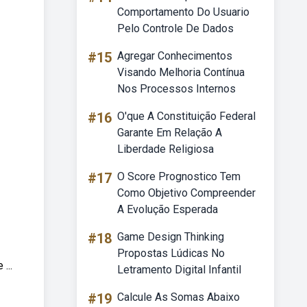
Comportamento Do Usuario
Pelo Controle De Dados
#15
Agregar Conhecimentos
Visando Melhoria Contínua
Nos Processos Internos
#16
O'que A Constituição Federal
Garante Em Relação A
Liberdade Religiosa
#17
O Score Prognostico Tem
Como Objetivo Compreender
A Evolução Esperada
#18
Game Design Thinking
Propostas Lúdicas No
...
Letramento Digital Infantil
#19
Calcule As Somas Abaixo