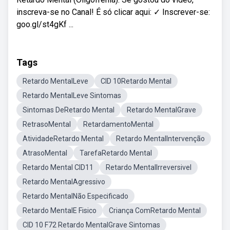
inscreva-se no Canal! É só clicar aqui: ✓ Inscrever-se:
goo.gl/st4gKf ...
Tags
Retardo MentalLeve
CID 10Retardo Mental
Retardo MentalLeve Sintomas
Sintomas DeRetardo Mental
Retardo MentalGrave
RetrasoMental
RetardamentoMental
AtividadeRetardo Mental
Retardo MentalIntervenção
AtrasoMental
TarefaRetardo Mental
Retardo Mental CID11
Retardo MentalIrreversivel
Retardo MentalAgressivo
Retardo MentalNão Especificado
Retardo MentalE Fisico
Criança ComRetardo Mental
CID 10 F72 Retardo MentalGrave Sintomas