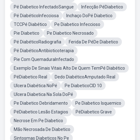
Pé Diabetico InfectadoSangue
Infecção PéDiabetico
Pé DiabéticoInfecciosa
Inchaço DoPé Diabetico
TCCPé Diabético
Pe Diabetico Infeccioso
Pie Diabetico
Pe Diabetico Necrosado
Pé DiabéticoRadiografia
Ferida De PéDe Diabetico
Pé DiabéticoAntibioticoterapia
Pie Com QuemaduraInfectado
Exemplo De Sinais Vitais Alto De Quem TemPé Diabético
PéDiabetico Real
Dedo DiabéticoAmputado Real
Ulcera Diabética NoPé
Pe DiabeticoCID 10
Ulcera Diabetica Na Sola DoPé
Pe Diabetico Debridamento
Pe Diabetico Isquemico
PéDiabetico Lesão Estagios
PéDiabetico Grave
Necrose Em Pe Diabetico
Mão Necrosada De Diabetico
Sintosmas Diabeticos No Pe