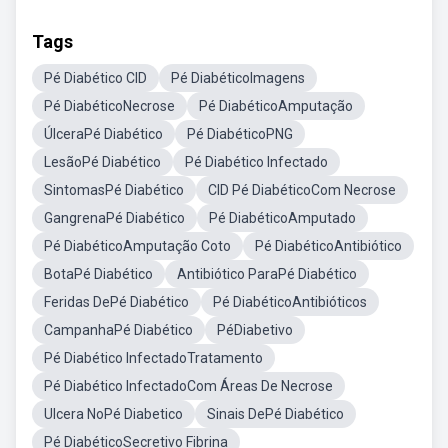
Tags
Pé Diabético CID
Pé DiabéticoImagens
Pé DiabéticoNecrose
Pé DiabéticoAmputação
ÚlceraPé Diabético
Pé DiabéticoPNG
LesãoPé Diabético
Pé Diabético Infectado
SintomasPé Diabético
CID Pé DiabéticoCom Necrose
GangrenaPé Diabético
Pé DiabéticoAmputado
Pé DiabéticoAmputação Coto
Pé DiabéticoAntibiótico
BotaPé Diabético
Antibiótico ParaPé Diabético
Feridas DePé Diabético
Pé DiabéticoAntibióticos
CampanhaPé Diabético
PéDiabetivo
Pé Diabético InfectadoTratamento
Pé Diabético InfectadoCom Áreas De Necrose
Ulcera NoPé Diabetico
Sinais DePé Diabético
Pé DiabéticoSecretivo Fibrina