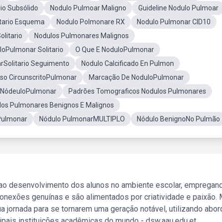
io Subsólido
Nodulo Pulmoar Maligno
Guideline Nodulo Pulmoar
tario Esquema
Nodulo Polmonare RX
Nodulo Pulmonar CID10
litario
Nodulos Pulmonares Malignos
loPulmonar Solitario
O Que E NoduloPulmonar
rSolitario Seguimento
Nodulo Calcificado En Pulmon
so CircunscritoPulmonar
Marcação De NoduloPulmonar
 NódeuloPulmonar
Padrões Tomograficos Nodulos Pulmonares
os Pulmonares Benignos E Malignos
Pulmonar
Nódulo PulmonarMULTIPLO
Nódulo BenignoNo Pulmão
 ao desenvolvimento dos alunos no ambiente escolar, empregan
nexões genuínas e são alimentados por criatividade e paixão. 
a jornada para se tornarem uma geração notável, utilizando abo
ipais instituições acadêmicas do mundo - dsw.aau.edu.et.