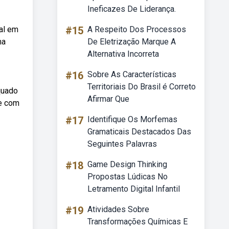
Ineficazes De Liderança.
al em
#15
A Respeito Dos Processos
ma
De Eletrização Marque A
Alternativa Incorreta
#16
Sobre As Características
Territoriais Do Brasil é Correto
quado
Afirmar Que
 e com
#17
Identifique Os Morfemas
Gramaticais Destacados Das
Seguintes Palavras
#18
Game Design Thinking
Propostas Lúdicas No
Letramento Digital Infantil
#19
Atividades Sobre
Transformações Químicas E