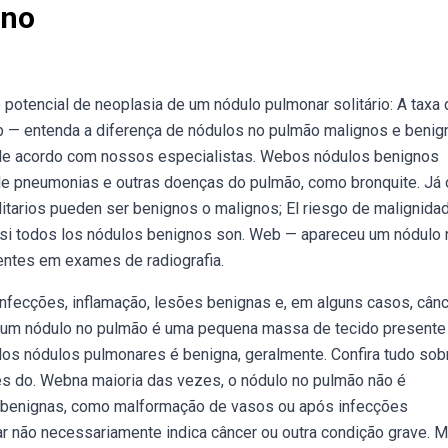
gno
o potencial de neoplasia de um nódulo pulmonar solitário: A taxa
— entenda a diferença de nódulos no pulmão malignos e benig
o de acordo com nossos especialistas. Webos nódulos benignos
de pneumonias e outras doenças do pulmão, como bronquite. Já
arios pueden ser benignos o malignos; El riesgo de malignidad
Casi todos los nódulos benignos son. Web — apareceu um nódulo 
ntes em exames de radiografia.
ecções, inflamação, lesões benignas e, em alguns casos, cânc
bum nódulo no pulmão é uma pequena massa de tecido presente
dos nódulos pulmonares é benigna, geralmente. Confira tudo sob
vés do. Webna maioria das vezes, o nódulo no pulmão não é
 benignas, como malformação de vasos ou após infecções
 não necessariamente indica câncer ou outra condição grave. M