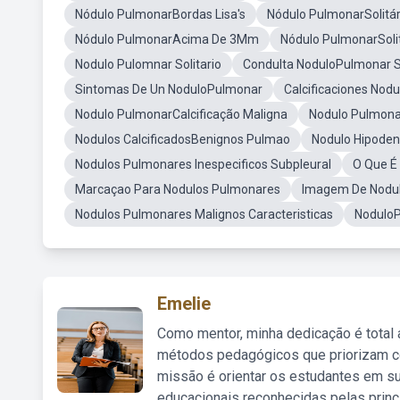
Nódulo PulmonarBordas Lisa's
Nódulo PulmonarSolitár
Nódulo PulmonarAcima De 3Mm
Nódulo PulmonarSoli
Nodulo Pulomnar Solitario
Condulta NoduloPulmonar So
Sintomas De Un NoduloPulmonar
Calcificaciones Nodu
Nodulo PulmonarCalcificação Maligna
Nodulo Pulmona
Nodulos CalcificadosBenignos Pulmao
Nodulo Hipoden
Nodulos Pulmonares Inespecificos Subpleural
O Que É
Marcaçao Para Nodulos Pulmonares
Imagem De Nodul
Nodulos Pulmonares Malignos Caracteristicas
Nodulo
Emelie
Como mentor, minha dedicação é total
métodos pedagógicos que priorizam co
missão é orientar os estudantes em su
educacionais reconhecidas pelas princ