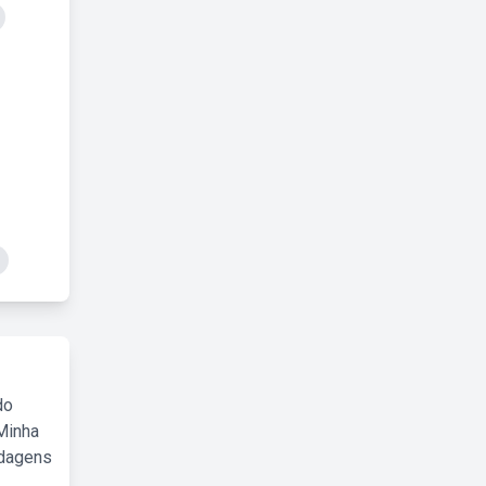
do
Minha
rdagens