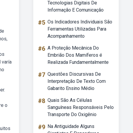
Tecnologias Digitais De
Informação E Comunicação
#5
Os Indicadores Individuais São
Ferramentas Utilizadas Para
 de
Acompanhamento
nos,
#6
A Proteção Mecânica Do
 os
Embrião Dos Mamíferos é
 varía
Realizada Fundamentalmente
no
#7
Questões Discursivas De
Interpretação De Texto Com
Gabarito Ensino Médio
er.
#8
Quais São As Células
re o
Sanguíneas Responsáveis Pelo
Transporte Do Oxigênio
#9
Na Antiguidade Alguns
uitos