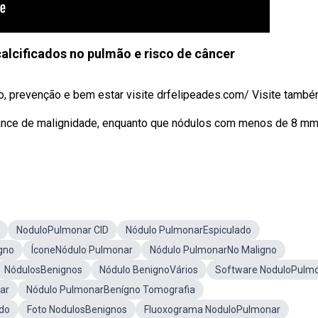
calcificados no pulmão e risco de câncer
, prevenção e bem estar visite drfelipeades.com/ Visite também
hance de malignidade, enquanto que nódulos com menos de 8 mm
NoduloPulmonar CID
Nódulo PulmonarEspiculado
gno
ÍconeNódulo Pulmonar
Nódulo PulmonarNo Maligno
NódulosBenignos
Nódulo BenignoVários
Software NoduloPulm
ar
Nódulo PulmonarBenígno Tomografia
do
Foto NodulosBenignos
Fluoxograma NoduloPulmonar