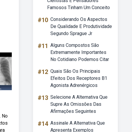
Cientistas E Pensadores
Famosos Tinham Um Conceito
#10
Considerando Os Aspectos
De Qualidade E Produtividade
Segundo Sprague Jr
#11
Alguns Compostos São
Extremamente Importantes
No Cotidiano Podemos Citar
#12
Quais São Os Principais
Efeitos Dos Receptores B1
Agonista Adrenérgicos
#13
Selecione A Alternativa Que
Supre As Omissões Das
Afirmações Seguintes
. No
ctos
#14
Assinale A Alternativa Que
ara
Apresenta Exemplos