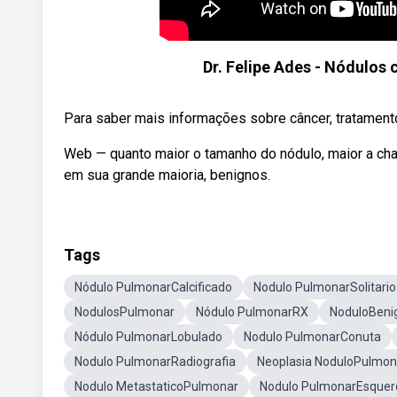
Dr. Felipe Ades - Nódulos 
Para saber mais informações sobre câncer, tratamento
Web — quanto maior o tamanho do nódulo, maior a c
em sua grande maioria, benignos.
Tags
Nódulo PulmonarCalcificado
Nodulo PulmonarSolitario
NodulosPulmonar
Nódulo PulmonarRX
NoduloBeni
Nódulo PulmonarLobulado
Nodulo PulmonarConuta
Nodulo PulmonarRadiografia
Neoplasia NoduloPulmon
Nodulo MetastaticoPulmonar
Nodulo PulmonarEsquer