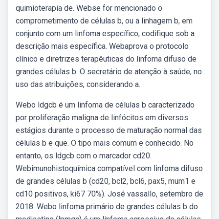
quimioterapia de. Webse for mencionado o
comprometimento de células b, ou a linhagem b, em
conjunto com um linfoma específico, codifique sob a
descrição mais específica. Webaprova o protocolo
clínico e diretrizes terapêuticas do linfoma difuso de
grandes células b. O secretário de atenção à saúde, no
uso das atribuições, considerando a.
Webo ldgcb é um linfoma de células b caracterizado
por proliferação maligna de linfócitos em diversos
estágios durante o processo de maturação normal das
células b e que. O tipo mais comum e conhecido. No
entanto, os ldgcb com o marcador cd20.
Webimunohistoquímica compatível com linfoma difuso
de grandes células b (cd20, bcl2, bcl6, pax5, mum1 e
cd10 positivos, ki67 70%). José vassallo, setembro de
2018. Webo linfoma primário de grandes células b do