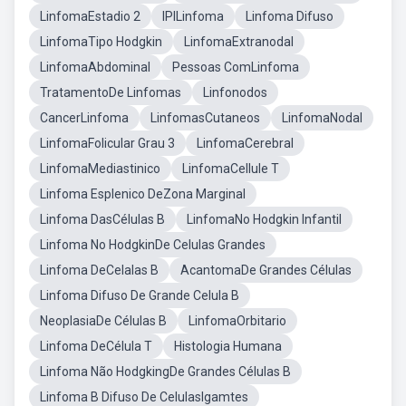
LinfomaEstadio 2
IPILinfoma
Linfoma Difuso
LinfomaTipo Hodgkin
LinfomaExtranodal
LinfomaAbdominal
Pessoas ComLinfoma
TratamentoDe Linfomas
Linfonodos
CancerLinfoma
LinfomasCutaneos
LinfomaNodal
LinfomaFolicular Grau 3
LinfomaCerebral
LinfomaMediastinico
LinfomaCellule T
Linfoma Esplenico DeZona Marginal
Linfoma DasCélulas B
LinfomaNo Hodgkin Infantil
Linfoma No HodgkinDe Celulas Grandes
Linfoma DeCelalas B
AcantomaDe Grandes Células
Linfoma Difuso De Grande Celula B
NeoplasiaDe Células B
LinfomaOrbitario
Linfoma DeCélula T
Histologia Humana
Linfoma Não HodgkingDe Grandes Células B
Linfoma B Difuso De CelulasIgamtes