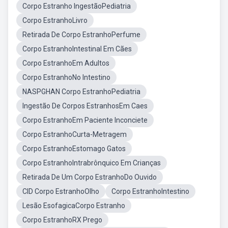
Corpo Estranho IngestãoPediatria
Corpo EstranhoLivro
Retirada De Corpo EstranhoPerfume
Corpo EstranhoIntestinal Em Cães
Corpo EstranhoEm Adultos
Corpo EstranhoNo Intestino
NASPGHAN Corpo EstranhoPediatria
Ingestão De Corpos EstranhosEm Caes
Corpo EstranhoEm Paciente Inconciete
Corpo EstranhoCurta-Metragem
Corpo EstranhoEstomago Gatos
Corpo EstranhoIntrabrônquico Em Crianças
Retirada De Um Corpo EstranhoDo Ouvido
CID Corpo EstranhoOlho
Corpo EstranhoIntestino
Lesão EsofagicaCorpo Estranho
Corpo EstranhoRX Prego