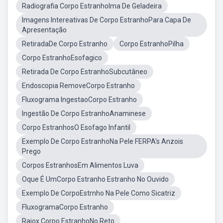
Radiografia Corpo EstranhoIma De Geladeira
Imagens Intereativas De Corpo EstranhoPara Capa De
Apresentação
RetiradaDe Corpo Estranho
Corpo EstranhoPilha
Corpo EstranhoEsofagico
Retirada De Corpo EstranhoSubcutâneo
Endoscopia RemoveCorpo Estranho
Fluxograma IngestaoCorpo Estranho
Ingestão De Corpo EstranhoAnaminese
Corpo EstranhosO Esofago Infantil
Exemplo De Corpo EstranhoNa Pele FERPA's Anzois
Prego
Corpos EstranhosEm Alimentos Luva
Oque É UmCorpo Estranho Estranho No Ouvido
Exemplo De CorpoEstrnho Na Pele Como Sicatriz
FluxogramaCorpo Estranho
Raiox Corpo EstranhoNo Reto