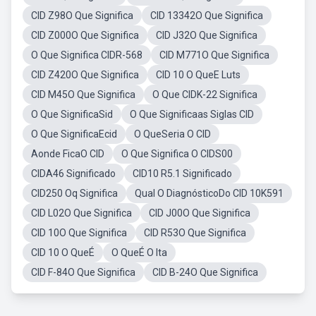
CID Z98O Que Significa
CID 13342O Que Significa
CID Z000O Que Significa
CID J32O Que Significa
O Que Significa CIDR-568
CID M771O Que Significa
CID Z420O Que Significa
CID 10 O QueE Luts
CID M45O Que Significa
O Que CIDK-22 Significa
O Que SignificaSid
O Que Significaas Siglas CID
O Que SignificaEcid
O QueSeria O CID
Aonde FicaO CID
O Que Significa O CIDS00
CIDA46 Significado
CID10 R5.1 Significado
CID250 Oq Significa
Qual O DiagnósticoDo CID 10K591
CID L02O Que Significa
CID J00O Que Significa
CID 10O Que Significa
CID R53O Que Significa
CID 10 O QueÉ
O QueÉ O Ita
CID F-84O Que Significa
CID B-24O Que Significa