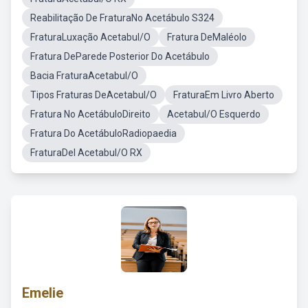
Reabilitação De FraturaNo Acetábulo S324
FraturaLuxação Acetabul/O
Fratura DeMaléolo
Fratura DeParede Posterior Do Acetábulo
Bacia FraturaAcetabul/O
Tipos Fraturas DeAcetabul/O
FraturaEm Livro Aberto
Fratura No AcetábuloDireito
Acetabul/O Esquerdo
Fratura Do AcetábuloRadiopaedia
FraturaDel Acetabul/O RX
Emelie