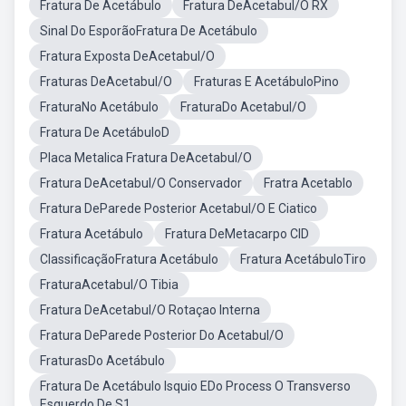
Fratura De Acetábulo
Fratura DeAcetabul/O RX
Sinal Do EsporãoFratura De Acetábulo
Fratura Exposta DeAcetabul/O
Fraturas DeAcetabul/O
Fraturas E AcetábuloPino
FraturaNo Acetábulo
FraturaDo Acetabul/O
Fratura De AcetábuloD
Placa Metalica Fratura DeAcetabul/O
Fratura DeAcetabul/O Conservador
Fratra Acetablo
Fratura DeParede Posterior Acetabul/O E Ciatico
Fratura Acetábulo
Fratura DeMetacarpo CID
ClassificaçãoFratura Acetábulo
Fratura AcetábuloTiro
FraturaAcetabul/O Tibia
Fratura DeAcetabul/O Rotaçao Interna
Fratura DeParede Posterior Do Acetabul/O
FraturasDo Acetábulo
Fratura De Acetábulo Isquio EDo Process O Transverso
Esquerdo De S1