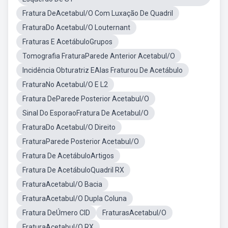
Fratura DeAcetabul/O Com Luxação De Quadril
FraturaDo Acetabul/O Louternant
Fraturas E AcetábuloGrupos
Tomografia FraturaParede Anterior Acetabul/O
Incidência Obturatriz EAlas Fraturou De Acetábulo
FraturaNo Acetabul/O E L2
Fratura DeParede Posterior Acetabul/O
Sinal Do EsporaoFratura De Acetabul/O
FraturaDo Acetabul/O Direito
FraturaParede Posterior Acetabul/O
Fratura De AcetábuloArtigos
Fratura De AcetábuloQuadril RX
FraturaAcetabul/O Bacia
FraturaAcetabul/O Dupla Coluna
Fratura DeÚmero CID
FraturasAcetabul/O
FraturaAcetabul/O RX