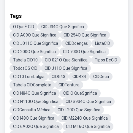
Tags
O QueÉ CID
CID J34O Que Significa
CID A09O Que Significa
CID 254O Que Significa
CID J011O Que Significa
CIDDoenças
ListaCID
CID 200O Que Significa
CID 700O Que Significa
Tabela CID10
CID 021O Que Significa
Tipos DeCID
TodosOS CID
CID J11O Que Significa
CID10 Lombalgia
CIDG43
CIDB34
CIDGeca
Tabela CIDCompleta
CIDTontura
CID N84O Que Significa
CID O QueSgnifica
CID N110O Que Significa
CID S934O Que Significa
CIDConsulta Médica
CID I-20O Que Significa
CID I48O Que Significa
CID M224O Que Significa
CID 6A02O Que Significa
CID M16O Que Significa