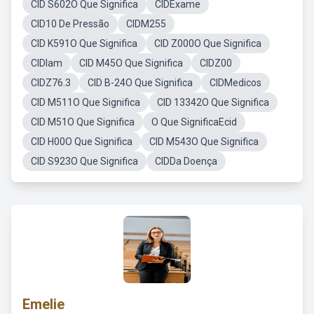
CID S602O Que Significa
CIDExame
CID10 De Pressão
CIDM255
CID K591O Que Significa
CID Z000O Que Significa
CIDIam
CID M45O Que Significa
CIDZ00
CIDZ76.3
CID B-24O Que Significa
CIDMedicos
CID M511O Que Significa
CID 13342O Que Significa
CID M51O Que Significa
O Que SignificaEcid
CID H00O Que Significa
CID M543O Que Significa
CID S923O Que Significa
CIDDa Doença
Emelie