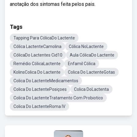
anotação dos sintomas feita pelos pais.
Tags
Tapping Para CólicaDo Lactente
Cólica LactenteCamolina
Cólica NoLactente
CólicaDo Lactentes Cid10
Aula CólicaDo Lactente
Remédio CólicaLactente
Enfamil Cólica
KolinsColica Do Lactente
Colica Do LactenteGotas
Colica Do LactenteMedicamentos
Colica Do LactentePosiçoes
Colica DoLactenta
Colica Do LactenteTratamento Com Probiotico
Colica Do LactenteRoma IV