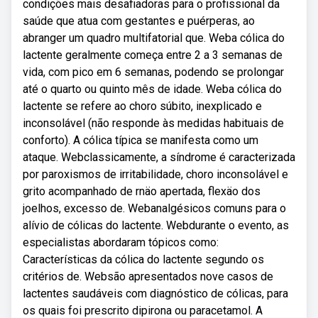
condições mais desafiadoras para o profissional da
saúde que atua com gestantes e puérperas, ao
abranger um quadro multifatorial que. Weba cólica do
lactente geralmente começa entre 2 a 3 semanas de
vida, com pico em 6 semanas, podendo se prolongar
até o quarto ou quinto mês de idade. Weba cólica do
lactente se refere ao choro súbito, inexplicado e
inconsolável (não responde às medidas habituais de
conforto). A cólica típica se manifesta como um
ataque. Webclassicamente, a síndrome é caracterizada
por paroxismos de irritabilidade, choro inconsolável e
grito acompanhado de rnäo apertada, flexäo dos
joelhos, excesso de. Webanalgésicos comuns para o
alívio de cólicas do lactente. Webdurante o evento, as
especialistas abordaram tópicos como:
Características da cólica do lactente segundo os
critérios de. Websão apresentados nove casos de
lactentes saudáveis com diagnóstico de cólicas, para
os quais foi prescrito dipirona ou paracetamol. A