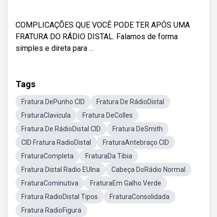
COMPLICAÇÕES QUE VOCÊ PODE TER APÓS UMA
FRATURA DO RÁDIO DISTAL. Falamos de forma
simples e direta para ...
Tags
Fratura DePunho CID
Fratura De RádioDistal
FraturaClavicula
Fratura DeColles
Fratura De RádioDistal CID
Fratura DeSmith
CID Fratura RadioDistal
FraturaAntebraço CID
FraturaCompleta
FraturaDa Tibia
Fratura Distal Radio EUlna
Cabeça DoRádio Normal
FraturaCominutiva
FraturaEm Galho Verde
Fratura RadioDistal Tipos
FraturaConsolidada
Fratura RadioFigura