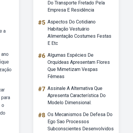
Do Transporte Fretado Pela
Empresa E Residência
#5
Aspectos Do Cotidiano
Habitação Vestuário
e a
Alimentação Costumes Festas
E Etc
º ano
#6
Algumas Espécies De
fique
Orquídeas Apresentam Flores
Que Mimetizam Vespas
ização
Fêmeas
#7
Assinale A Alternativa Que
car
Apresenta Característica Do
 para
Modelo Dimensional.
 o
ado
#8
Os Mecanismos De Defesa Do
Ego Sao Processos
Subconscientes Desenvolvidos