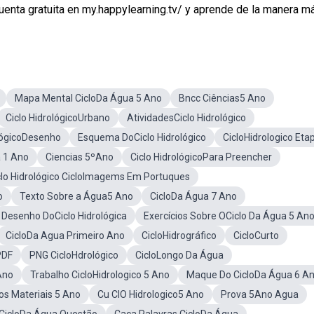
enta gratuita en my.happylearning.tv/ y aprende de la manera más
Mapa Mental CicloDa Água 5 Ano
Bncc Ciências5 Ano
Ciclo HidrológicoUrbano
AtividadesCiclo Hidrológico
ológicoDesenho
Esquema DoCiclo Hidrológico
CicloHidrologico Eta
a 1 Ano
Ciencias 5ºAno
Ciclo HidrológicoPara Preencher
clo Hidrológico CicloImagems Em Portuques
o
Texto Sobre a Água5 Ano
CicloDa Água 7 Ano
Desenho DoCiclo Hidrológica
Exercícios Sobre OCiclo Da Água 5 An
CicloDa Agua Primeiro Ano
CicloHidrográfico
CicloCurto
PDF
PNG CicloHdrológico
CicloLongo Da Água
Ano
Trabalho CicloHidrologico 5 Ano
Maque Do CicloDa Água 6 A
os Materiais 5 Ano
Cu ClO Hidrologico5 Ano
Prova 5Ano Agua