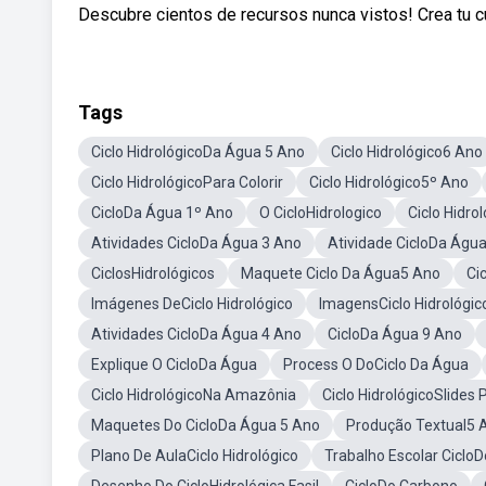
Descubre cientos de recursos nunca vistos! Crea tu cu
Tags
Ciclo HidrológicoDa Água 5 Ano
Ciclo Hidrológico6 Ano
Ciclo HidrológicoPara Colorir
Ciclo Hidrológico5º Ano
CicloDa Água 1º Ano
O CicloHidrologico
Ciclo Hidr
Atividades CicloDa Água 3 Ano
Atividade CicloDa Águ
CiclosHidrológicos
Maquete Ciclo Da Água5 Ano
Ci
Imágenes DeCiclo Hidrológico
ImagensCiclo Hidrológic
Atividades CicloDa Água 4 Ano
CicloDa Água 9 Ano
Explique O CicloDa Água
Process O DoCiclo Da Água
Ciclo HidrológicoNa Amazônia
Ciclo HidrológicoSlides 
Maquetes Do CicloDa Água 5 Ano
Produção Textual5 
Plano De AulaCiclo Hidrológico
Trabalho Escolar CicloD