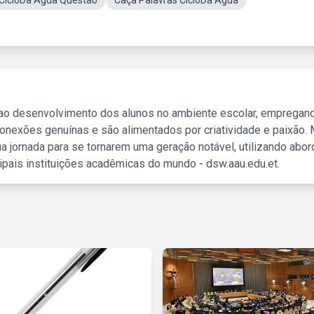
CicloDa Água Questão
Caça Palavras CicloDa Água
 ao desenvolvimento dos alunos no ambiente escolar, empregan
nexões genuínas e são alimentados por criatividade e paixão. 
a jornada para se tornarem uma geração notável, utilizando abo
ipais instituições acadêmicas do mundo - dsw.aau.edu.et.