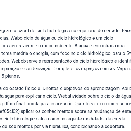
a e o papel do ciclo hidrológico no equilíbrio do cerrado. Baix
cias. Webo ciclo da água ou ciclo hidrológico é um ciclo
e os seres vivos e o meio ambiente. A água é encontrada nos
tema matéria e energia, com foco no ciclo hidrológico, para o 5
ades. Webobserve a representação do ciclo hidrológico e identi
 transpiração e condensação. Complete os espaços com as. Vapor
 5 planos.
 de estado físico e. Direitos e objetivos de aprendizagem: Apli
agua para explicar o ciclo. Webatividade sobre o ciclo da água
 pdf no final, pronta para impressão. Questões, exercícios sobre
c (ef05ci02) aplicar os conhecimentos sobre as mudanças de est
ebo ciclo hidrológico atua como um agente modelador da crosta
 de sedimentos por via hidráulica, condicionando a cobertura.