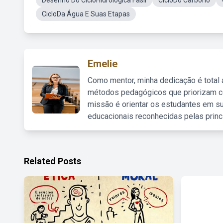
Desenho Do CicloHidrológica Fasil
CicloDo Carbono
CicloDa Água E Suas Etapas
Emelie
Como mentor, minha dedicação é total
métodos pedagógicos que priorizam co
missão é orientar os estudantes em su
educacionais reconhecidas pelas princ
Related Posts