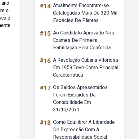
º ano
#14
Atualmente Encontram-se
re o
Catalogadas Mais De 320 Mil
ica e
Espécies De Plantas
mente
#15
Ao Candidato Aprovado Nos
Exames De Primeira
Habilitação Será Conferida
#16
A Revolução Cubana Vitoriosa
Em 1959 Teve Como Principal
Característica
#17
Os Saldos Apresentados
Foram Extraídos Da
Contabilidade Em
31/10/20x1.
#18
Como Equilibrar A Liberdade
De Expressão Com A
Responsabilidade Social