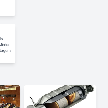
do
Minha
rdagens