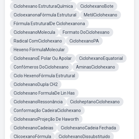
Ciclohexano EstruturaQuímica
CiclohexanoBote
CicloexanonaFórmula Estrutural
MetilCiclohexano
Fórmula EstruturalDe Ciclohexanona
CiclohexanoMolecula
Formato DoCiclohexano
Radical ComCiclohexano
CiclohexanoPA
Hexeno FórmulaMolecular
CiclohexanoÉ Polar Ou Apolar
CiclohexanoEquatorial
Confômeros DoCiclohexano
AminasCiclohexano
Ciclo HexenoFórmula Estrutural
CiclohexanoDupla CH2
Ciclohexano FormulaDe Lin Has
CiclohexanoRessonância
CicloheptanoCiclohexano
Conformação CadeiraCiclohexano
CiclohexanoProjeção De Haworth
CiclohexanoCadeias
CiclohexanoCadeia Fechada
ClicoexanoFórmula
CiclohexanoDissubstituido