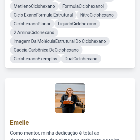
MetilenoCiclohexano
FormulaCiclohexanol
Ciclo ExanoFormula Estrutural
NitroCiclohexano
CiclohexanoPlanar
LiquidoCiclohexano
2 AminaCiclohexano
Imagem Da MoléculaEstrutural Do Ciclohexano
Cadeia Carbônica DeCiclohexano
CiclohexanoExemplos
DualCiclohexano
Emelie
Como mentor, minha dedicação é total ao