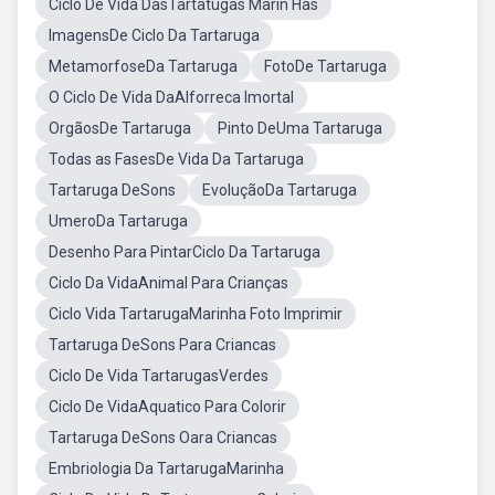
Ciclo De Vida DasTartatugas Marin Has
ImagensDe Ciclo Da Tartaruga
MetamorfoseDa Tartaruga
FotoDe Tartaruga
O Ciclo De Vida DaAlforreca Imortal
OrgãosDe Tartaruga
Pinto DeUma Tartaruga
Todas as FasesDe Vida Da Tartaruga
Tartaruga DeSons
EvoluçãoDa Tartaruga
UmeroDa Tartaruga
Desenho Para PintarCiclo Da Tartaruga
Ciclo Da VidaAnimal Para Crianças
Ciclo Vida TartarugaMarinha Foto Imprimir
Tartaruga DeSons Para Criancas
Ciclo De Vida TartarugasVerdes
Ciclo De VidaAquatico Para Colorir
Tartaruga DeSons Oara Criancas
Embriologia Da TartarugaMarinha