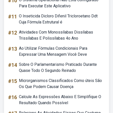
#10
Para Executar Este Aplicativo
#11
O Inseticida Dicloro Difenil Tricloroetano Ddt
Cuja Fórmula Estrutural é
#12
Atividades Com Monossílabas Dissílabas
Trissílabas E Polissílabas 4o Ano
#13
Ao Utilizar Fórmulas Condicionais Para
Expressar Uma Mensagem Você Deve
#14
Sobre O Parlamentarismo Praticado Durante
Quase Todo O Segundo Reinado
#15
Microrganismos Classificados Como úteis São
Os Que Podem Causar Doença
#16
Calcule As Expressões Abaixo E Simplifique O
Resultado Quando Possível
Relacione As Atividades Físicas Que Costuma