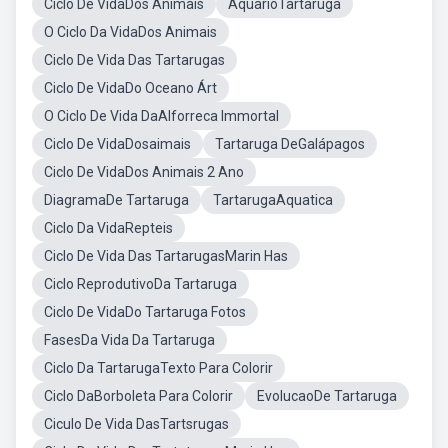
Ciclo De VidaDos Animais
AquarioTartaruga
O Ciclo Da VidaDos Animais
Ciclo De Vida Das Tartarugas
Ciclo De VidaDo Oceano Árt
O Ciclo De Vida DaAlforreca Immortal
Ciclo De VidaDosaimais
Tartaruga DeGalápagos
Ciclo De VidaDos Animais 2 Ano
DiagramaDe Tartaruga
TartarugaAquatica
Ciclo Da VidaRepteis
Ciclo De Vida Das TartarugasMarin Has
Ciclo ReprodutivoDa Tartaruga
Ciclo De VidaDo Tartaruga Fotos
FasesDa Vida Da Tartaruga
Ciclo Da TartarugaTexto Para Colorir
Ciclo DaBorboleta Para Colorir
EvolucaoDe Tartaruga
Ciculo De Vida DasTartsrugas