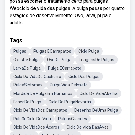
possa escolher o tratamento certo para pulgas.
Webciclo de vida das pulgas. A pulga passa por quatro
estágios de desenvolvimento: Ovo, larva, pupa e
adulto.
Tags
Pulgas
Pulgas ECarrapatos
Ciclo Pulga
OvosDe Pulga
OvoDe Pulga
ImagensDe Pulgas
LarvaDe Pulga
Pulga ECarrapato
Ciclo Da VidaDo Cachorro
Ciclo Das Pulgas
PulgaSintomas
Pulga Vida DeInseto
Mordida De PulgaEm Humanos
Ciclo De VidaAbelha
FasesDa Pulga
Ciclo Da PulgaNovartis
Ciclo De VidaDos Carrapatos
Desenho DeUma Pulga
PulgãoCiclo De Vida
PulgasGrandes
Ciclo De VidaDos Ácaros
Ciclo De Vida DasAves