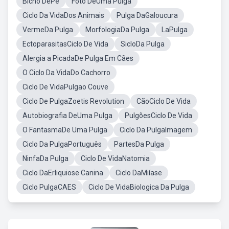
Bicho DePé
Foto DeUma Pulga
Ciclo Da VidaDos Animais
Pulga DaGaloucura
VermeDa Pulga
MorfologiaDa Pulga
LaPulga
EctoparasitasCiclo De Vida
SicloDa Pulga
Alergia a PicadaDe Pulga Em Cães
O Ciclo Da VidaDo Cachorro
Ciclo De VidaPulgao Couve
Ciclo De PulgaZoetis Revolution
CãoCiclo De Vida
Autobiografia DeUma Pulga
PulgõesCiclo De Vida
O FantasmaDe Uma Pulga
Ciclo Da PulgaImagem
Ciclo Da PulgaPortuguês
PartesDa Pulga
NinfaDa Pulga
Ciclo De VidaNatomia
Ciclo DaErliquiose Canina
Ciclo DaMiíase
Ciclo PulgaCAES
Ciclo De VidaBiologica Da Pulga