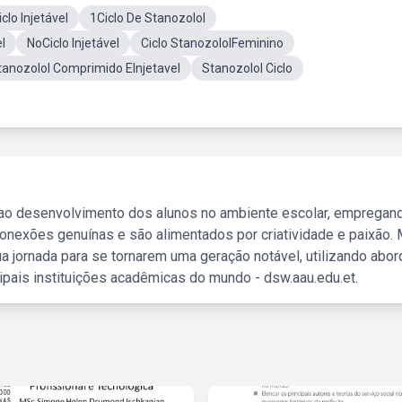
clo Injetável
1Ciclo De Stanozolol
l
NoCiclo Injetável
Ciclo StanozololFeminino
tanozolol Comprimido EInjetavel
Stanozolol Ciclo
 ao desenvolvimento dos alunos no ambiente escolar, empregan
nexões genuínas e são alimentados por criatividade e paixão. 
a jornada para se tornarem uma geração notável, utilizando abo
ipais instituições acadêmicas do mundo - dsw.aau.edu.et.