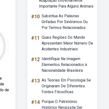
Adaptação Extremamente
Importante Para Alguns Animais
#10
Substitua As Palavras
Grifadas Por Sinônimos Ou
Por Termos Relacionados
#11
Quais Regiões Do Mundo
Apresentam Maior Número De
Acidentes Industriais
#12
Identifique Na Imagem
Elementos Relacionados à
Nacionalidade Brasileira
de
#13
As Teorias Em Psicologia Se
 de
Originaram De Diferentes
odo de
Fontes Filosoficas
#14
Porque O Patrimônio
Histórico Necessita Ser