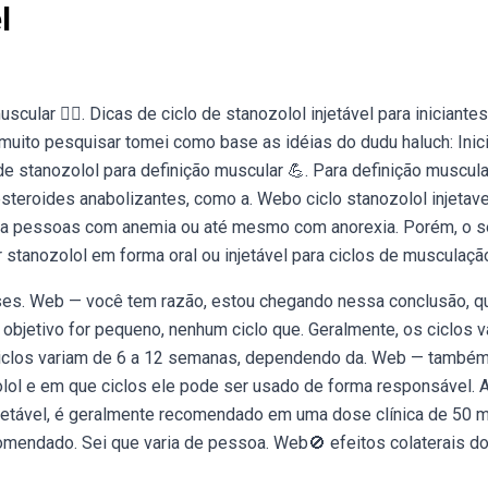
l
lar 🏋️‍♀️. Dicas de ciclo de stanozolol injetável para iniciantes
muito pesquisar tomei como base as idéias do dudu haluch: Inici
 stanozolol para definição muscular 💪. Para definição muscular
teroides anabolizantes, como a. Webo ciclo stanozolol injetave
da pessoas com anemia ou até mesmo com anorexia. Porém, o s
 stanozolol em forma oral ou injetável para ciclos de musculaçã
doses. Web — você tem razão, estou chegando nessa conclusão, q
bjetivo for pequeno, nenhum ciclo que. Geralmente, os ciclos v
ciclos variam de 6 a 12 semanas, dependendo da. Web — també
ol e em que ciclos ele pode ser usado de forma responsável. 
njetável, é geralmente recomendado em uma dose clínica de 50 
comendado. Sei que varia de pessoa. Web🚫 efeitos colaterais d