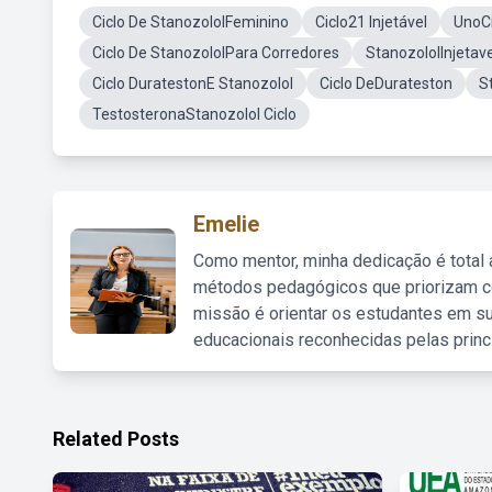
Ciclo De StanozololFeminino
Ciclo21 Injetável
UnoCi
Ciclo De StanozololPara Corredores
StanozololInjetave
Ciclo DuratestonE Stanozolol
Ciclo DeDurateston
S
TestosteronaStanozolol Ciclo
Emelie
Como mentor, minha dedicação é total
métodos pedagógicos que priorizam co
missão é orientar os estudantes em su
educacionais reconhecidas pelas princ
Related Posts