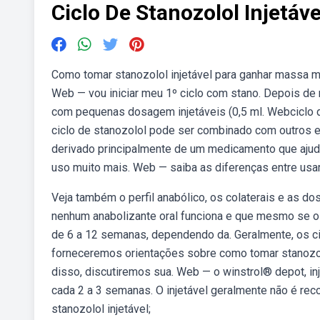
Ciclo De Stanozolol Injetáve
Como tomar stanozolol injetável para ganhar massa muscu
Web — vou iniciar meu 1º ciclo com stano. Depois de 
com pequenas dosagem injetáveis (0,5 ml. Webciclo de
ciclo de stanozolol pode ser combinado com outros es
derivado principalmente de um medicamento que aju
uso muito mais. Web — saiba as diferenças entre usar
Veja também o perfil anabólico, os colaterais e as 
nenhum anabolizante oral funciona e que mesmo se o o
de 6 a 12 semanas, dependendo da. Geralmente, os 
forneceremos orientações sobre como tomar stanozol
disso, discutiremos sua. Web — o winstrol® depot, i
cada 2 a 3 semanas. O injetável geralmente não é re
stanozolol injetável;