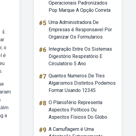
Operacionais Padronizados
Pop Marque A Opção Correta
#5
Uma Administradora De
Empresas é Responsavel Por
 💉.
Organizar Os Formularios
ar
, o
#6
Integração Entre Os Sistemas
l é
Digestório Respiratório E
eu
Circulatório 5 Ano
o.
#7
Quantos Numeros De Tres
Algarismos Distintos Podemos
ue
Formar Usando 12345
ariam
m
#8
O Planisfério Representa
Além
Aspectos Políticos Ou
mg a
Aspectos Físicos Do Globo
o
#9
A Camuflagem é Uma