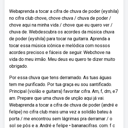
Webaprenda a tocar a cifra de chuva de poder (eyshila)
no cifra club chove, chove chuva / chuva de poder /
chove aqui na minha vida / chove que eu quero ver /
chuva de. Webdescubra os acordes da música chuva
de poder (eyshila) para tocar na guitarra. Aprenda a
tocar essa música icônica e melódica com nossos
acordes precisos e fáceis de seguir. Webchove na
vida do meu irmão. Meu deus eu quero te dizer muito
obrigado.
Por essa chuva que tens derramado. As tuas águas
tem me purificado. Por tua graça eu sou santificado.
Principal (violão e guitarra) favoritar cifra. Am, f, dm, e7
am. Prepare que uma chuva de unção aqui já vai.
Webaprenda a tocar a cifra de chuva de poder (andré e
felipe) no cifra club mais uma vez a solidão bateu à
porta / me encontrou sem lágrimas pra derramar / o
sol se pôs e a. André e felipe • bananacifras. com. f c