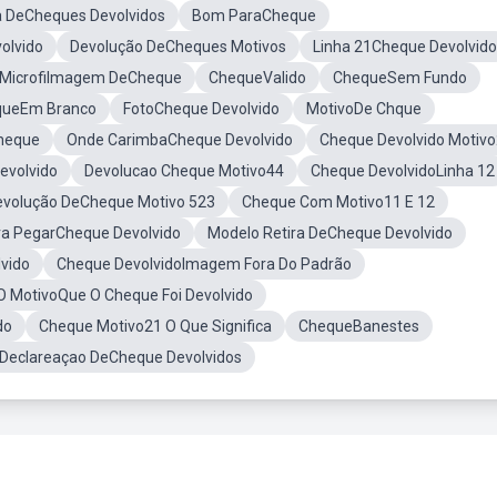
a DeCheques Devolvidos
Bom ParaCheque
olvido
Devolução DeCheques Motivos
Linha 21Cheque Devolvido
Microfilmagem DeCheque
ChequeValido
ChequeSem Fundo
queEm Branco
FotoCheque Devolvido
MotivoDe Chque
Cheque
Onde CarimbaCheque Devolvido
Cheque Devolvido Motiv
evolvido
Devolucao Cheque Motivo44
Cheque DevolvidoLinha 12
evolução DeCheque Motivo 523
Cheque Com Motivo11 E 12
ra PegarCheque Devolvido
Modelo Retira DeCheque Devolvido
vido
Cheque DevolvidoImagem Fora Do Padrão
 MotivoQue O Cheque Foi Devolvido
do
Cheque Motivo21 O Que Significa
ChequeBanestes
Declareaçao DeCheque Devolvidos