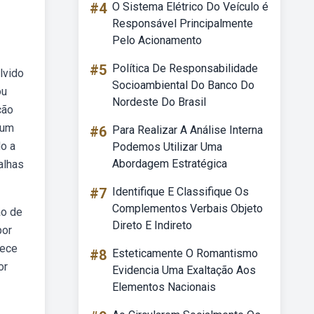
#4
O Sistema Elétrico Do Veículo é
Responsável Principalmente
Pelo Acionamento
#5
Política De Responsabilidade
lvido
Socioambiental Do Banco Do
ou
Nordeste Do Brasil
ção
 um
#6
Para Realizar A Análise Interna
do a
Podemos Utilizar Uma
Abordagem Estratégica
alhas
#7
Identifique E Classifique Os
Complementos Verbais Objeto
ão de
Direto E Indireto
por
tece
#8
Esteticamente O Romantismo
or
Evidencia Uma Exaltação Aos
Elementos Nacionais