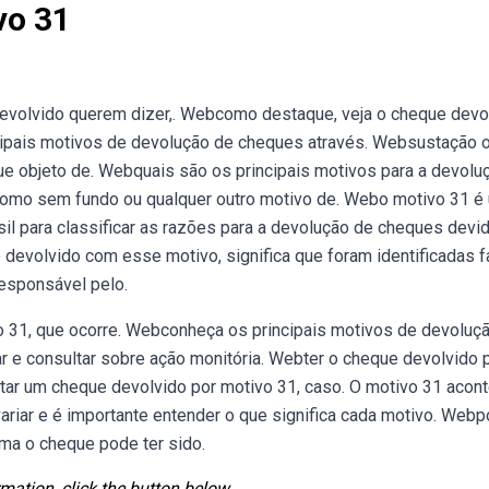
vo 31
volvido querem dizer,. Webcomo destaque, veja o cheque devo
cipais motivos de devolução de cheques através. Websustação 
ue objeto de. Webquais são os principais motivos para a devolu
omo sem fundo ou qualquer outro motivo de. Webo motivo 31 é
il para classificar as razões para a devolução de cheques devi
devolvido com esse motivo, significa que foram identificadas f
responsável pelo.
31, que ocorre. Webconheça os principais motivos de devoluç
 e consultar sobre ação monitória. Webter o cheque devolvido 
tar um cheque devolvido por motivo 31, caso. O motivo 31 acon
riar e é importante entender o que significa cada motivo. Webp
ma o cheque pode ter sido.
mation, click the button below.