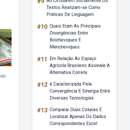
#9
Ao Circularem Socialmente Os
Textos Realizam-se Como
Práticas De Linguagem
#10
Quais Eram As Principais
Divergências Entre
Bolcheviques E
Mencheviques
#11
Em Relação Ao Espaço
Agrícola Brasileiro Assinale A
Alternativa Correta
ido
#12
é Caracterizada Pela
Convergência E Sinergia Entre
Diversas Tecnologias
#13
Comparar Duas Colunas E
Localizar Apenas Os Dados
Correspondentes Excel