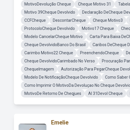
MotivoDevolução Cheque
Cheque Motivo 31
Tabel
Motivo 39Cheque Devolvido
Declaração DeCheque Dev
CCFCheque
DescontarCheque
Cheque Motivo3
ProtocoloCheque Devolvido
Motivo17 Cheque
Che
Modelo CancelarCheque Motivo
Carta Para Baixa De
Cheque DevolvidoBanco Do Brasil
Caribos DeCheque D
Carimbo Motivo22 Cheque
PreenchendoCheque
D
Cheque DevolvidoCarimbado No Verso
Procuração Pa
ChequeImagem
Autorização Para PegarCheque Devol
Modelo De NotificaçãoCheque Devolvido
Como Saber O
Como Imprimir O MotivoDa Devoluçao No Cheque Devolvi
MotivoDe Retorno De Cheqjues
Al 31Devol Cheque
Emelie