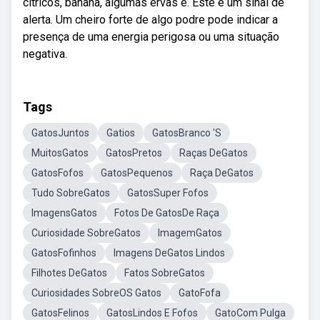
cítricos, banana, algumas ervas e. Este é um sinal de
alerta. Um cheiro forte de algo podre pode indicar a
presença de uma energia perigosa ou uma situação
negativa.
Tags
GatosJuntos
Gatios
GatosBranco 'S
MuitosGatos
GatosPretos
Raças DeGatos
GatosFofos
GatosPequenos
Raça DeGatos
Tudo SobreGatos
GatosSuper Fofos
ImagensGatos
Fotos De GatosDe Raça
Curiosidade SobreGatos
ImagemGatos
GatosFofinhos
Imagens DeGatos Lindos
Filhotes DeGatos
Fatos SobreGatos
Curiosidades SobreOS Gatos
GatoFofa
GatosFelinos
GatosLindos E Fofos
GatoCom Pulga