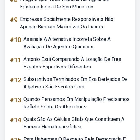
#8
Epidemiologica De Seu Municipio
#9
Empresas Socialmente Responsáveis Não
Apenas Buscam Maximizar Os Lucros
#10
Assinale A Alternativa Incorreta Sobre A
Avaliação De Agentes Químicos:
#11
Antônio Está Comparando A Lotação De Três
Eventos Esportivos Diferentes
#12
Substantivos Terminados Em Eza Derivados De
Adjetivos São Escritos Com
#13
Quando Pensamos Em Manipulação Precisamos
Refletir Sobre Os Algoritmos
#14
Quais São As Células Gliais Que Constituem A
Barreira Hematoencefálica
Para Habermas O Respeito Pela Democracia E