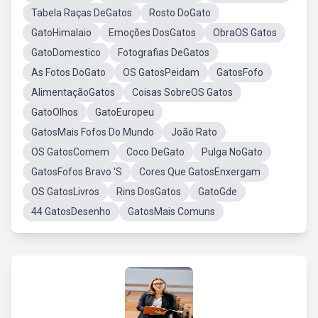
Tabela Raças DeGatos
Rosto DoGato
GatoHimalaio
Emoções DosGatos
ObraOS Gatos
GatoDomestico
Fotografias DeGatos
As Fotos DoGato
OS GatosPeidam
GatosFofo
AlimentaçãoGatos
Coisas SobreOS Gatos
GatoOlhos
GatoEuropeu
GatosMais Fofos Do Mundo
João Rato
OS GatosComem
Coco DeGato
Pulga NoGato
GatosFofos Bravo 'S
Cores Que GatosEnxergam
OS GatosLivros
Rins DosGatos
GatoGde
44 GatosDesenho
GatosMais Comuns