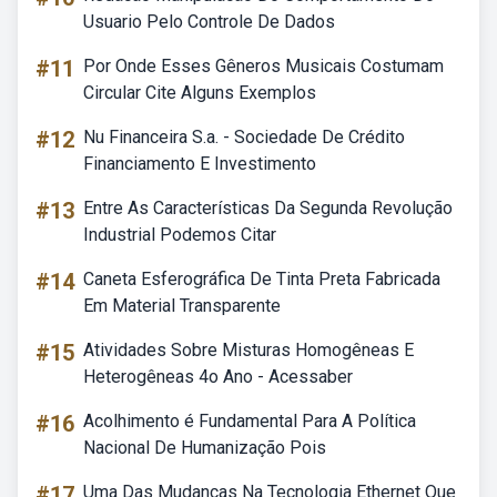
Usuario Pelo Controle De Dados
#11
Por Onde Esses Gêneros Musicais Costumam
Circular Cite Alguns Exemplos
#12
Nu Financeira S.a. - Sociedade De Crédito
Financiamento E Investimento
#13
Entre As Características Da Segunda Revolução
Industrial Podemos Citar
#14
Caneta Esferográfica De Tinta Preta Fabricada
Em Material Transparente
#15
Atividades Sobre Misturas Homogêneas E
Heterogêneas 4o Ano - Acessaber
#16
Acolhimento é Fundamental Para A Política
Nacional De Humanização Pois
#17
Uma Das Mudanças Na Tecnologia Ethernet Que