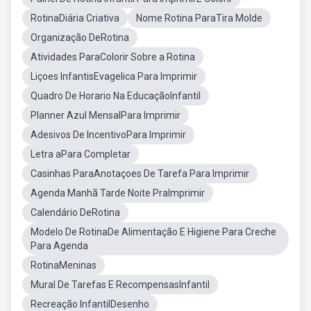
RotinaDiária Criativa
Nome Rotina ParaTira Molde
Organização DeRotina
Atividades ParaColorir Sobre a Rotina
Liçoes InfantisEvagelica Para Imprimir
Quadro De Horario Na EducaçãoInfantil
Planner Azul MensalPara Imprimir
Adesivos De IncentivoPara Imprimir
Letra aPara Completar
Casinhas ParaAnotaçoes De Tarefa Para Imprimir
Agenda Manhã Tarde Noite PraImprimir
Calendário DeRotina
Modelo De RotinaDe Alimentação E Higiene Para Creche
Para Agenda
RotinaMeninas
Mural De Tarefas E RecompensasInfantil
Recreação InfantilDesenho