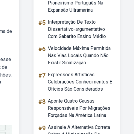
Pioneirismo Português Na
Expansão Ultramarina
#5
Interpretação De Texto
Dissertativo-argumentativo
ema de
Com Gabarito Ensino Médio
#6
Velocidade Máxima Permitida
Nas Vias Locais Quando Não
e esse
Existir Sinalização
t de
#7
Expressões Artísticas
nhões,
Celebrações Conhecimentos E
!
Ofícios São Considerados
#8
Aponte Quatro Causas
Responsáveis Por Migrações
Forçadas Na América Latina
#9
Assinale A Alternativa Correta