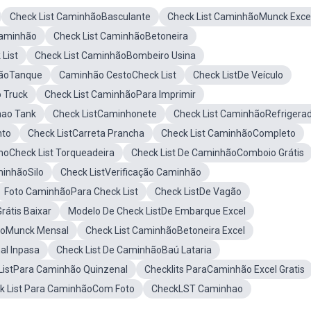
Check List CaminhãoBasculante
Check List CaminhãoMunck Exce
Caminhão
Check List CaminhãoBetoneira
List
Check List CaminhãoBombeiro Usina
hãoTanque
Caminhão CestoCheck List
Check ListDe Veículo
 Truck
Check List CaminhãoPara Imprimir
hao Tank
Check ListCaminhonete
Check List CaminhãoRefrigera
nto
Check ListCarreta Prancha
Check List CaminhãoCompleto
hoCheck List Torqueadeira
Check List De CaminhãoComboio Grátis
minhãoSilo
Check ListVerificação Caminhão
Foto CaminhãoPara Check List
Check ListDe Vagão
rátis Baixar
Modelo De Check ListDe Embarque Excel
ãoMunck Mensal
Check List CaminhãoBetoneira Excel
al Inpasa
Check List De CaminhãoBaú Lataria
ListPara Caminhão Quinzenal
Checklits ParaCaminhão Excel Gratis
k List Para CaminhãoCom Foto
CheckLST Caminhao