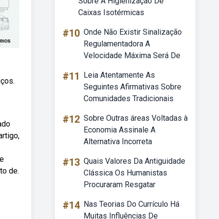
Sobre A Higienização De
Caixas Isotérmicas
#10
Onde Não Existir Sinalização
Regulamentadora A
Velocidade Máxima Será De
#11
Leia Atentamente As
iços.
Seguintes Afirmativas Sobre
Comunidades Tradicionais
#12
Sobre Outras áreas Voltadas à
ado
Economia Assinale A
rtigo,
Alternativa Incorreta
 e
#13
Quais Valores Da Antiguidade
to de.
Clássica Os Humanistas
Procuraram Resgatar
#14
Nas Teorias Do Currículo Há
Muitas Influências De