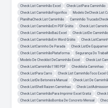
Check List Caminhão Excel
Check ListPara Caminhão
Check List CaminhãoFrigorifico
Modelo DeCheck List 
PlanilhaCheck List Caminhão
Caminhão TrucadoCheck 
Check List CaminhãoEm PDF Grátis
Check List Camin
Check List CaminhãoBaú Excel
Check ListDe Caminhão
Check List CaminhãoEm Word Grátis
Check ListCamin
Check ListCarrinho De Parada
Check ListDe Equipame
Check List CaminhãoPlataforma
Segurança Do Trabal
Modelo De Checklist DeCaminhão Excel
Check List Ca
Check ListCaminhão1180 PDF
Checklista Caminhao
Check ListPara Carro
Check List CaminhãoToco Excel G
Check ListDe Betoneira Manual
Check List De Caminh
Check ListShell Raizen Caminhao
Check ListAdmission
Check List CaminhãoPara Imprimir Excel Gratiz
Check 
Check List CaminhãoBomba De Concreto Mensal
Chec