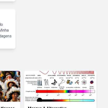
do
Minha
rdagens