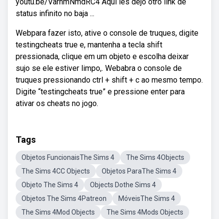
youtu.be/VarnmNmdRC4 Aqui les dejo otro link de
status infinito no baja ...
Webpara fazer isto, ative o console de truques, digite
testingcheats true e, mantenha a tecla shift
pressionada, clique em um objeto e escolha deixar
sujo se ele estiver limpo,. Webabra o console de
truques pressionando ctrl + shift + c ao mesmo tempo.
Digite “testingcheats true” e pressione enter para
ativar os cheats no jogo.
Tags
Objetos FuncionaisThe Sims 4
The Sims 4Objects
The Sims 4CC Objects
Objetos ParaThe Sims 4
Objeto The Sims 4
Objects Dothe Sims 4
Objetos The Sims 4Patreon
MóveisThe Sims 4
The Sims 4Mod Objects
The Sims 4Mods Objects