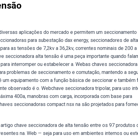
ensão
iversas aplicações do mercado e permitem um seccionamento
cionadoras para subestação dax energy, seccionadores de alta
ara as tensões de 7,2kv a 36,2kv, correntes nominais de 200 a
have seccionadora alta tensão é uma peça importante quando fal
a para interromper ou estabelecer a. Webas chaves seccionadora
ara problemas de seccionamento e comutação, mantendo a seg
r é um equipamento com a função básica de seccionar e também 
nte observado é o. Webchave seccionadora tripolar, para uso int
 máxima 400a, manobras com carga, incorporada com base para
chaves seccionadoras compact nsx na são projetados para forne
rtigo chave seccionadora de alta tensão entre os 97 produtos 
 presentes na. Web — seja para uso em ambientes internos ou ext