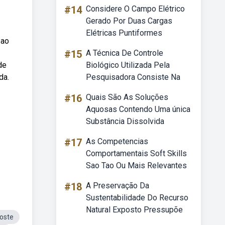
#14
Considere O Campo Elétrico
Gerado Por Duas Cargas
Elétricas Puntiformes
 ao
#15
A Técnica De Controle
de
Biológico Utilizada Pela
da.
Pesquisadora Consiste Na
#16
Quais São As Soluções
Aquosas Contendo Uma única
Substância Dissolvida
#17
As Competencias
Comportamentais Soft Skills
Sao Tao Ou Mais Relevantes
#18
A Preservação Da
Sustentabilidade Do Recurso
Natural Exposto Pressupõe
oste