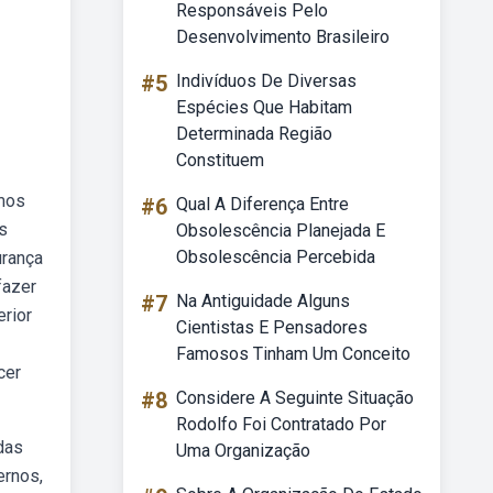
Responsáveis Pelo
Desenvolvimento Brasileiro
#5
Indivíduos De Diversas
Espécies Que Habitam
Determinada Região
Constituem
amos
#6
Qual A Diferença Entre
s
Obsolescência Planejada E
Obsolescência Percebida
urança
fazer
#7
Na Antiguidade Alguns
erior
Cientistas E Pensadores
Famosos Tinham Um Conceito
cer
#8
Considere A Seguinte Situação
Rodolfo Foi Contratado Por
das
Uma Organização
ernos,