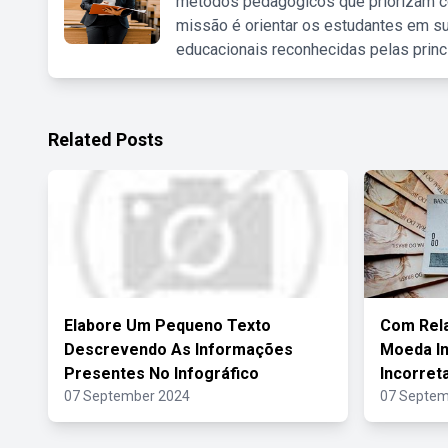
métodos pedagógicos que priorizam co
missão é orientar os estudantes em su
educacionais reconhecidas pelas princ
Related Posts
Elabore Um Pequeno Texto
Com Rela
Descrevendo As Informações
Moeda In
Presentes No Infográfico
Incorret
07 September 2024
07 Septem