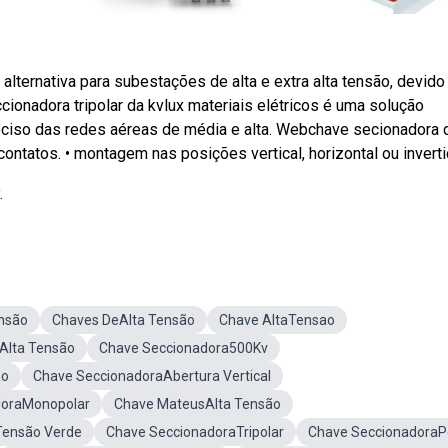
ternativa para subestações de alta e extra alta tensão, devido
nadora tripolar da kvlux materiais elétricos é uma solução
preciso das redes aéreas de média e alta. Webchave secionadora 
ontatos. • montagem nas posições vertical, horizontal ou inverti
.
nsão
Chaves DeAlta Tensão
Chave AltaTensao
Alta Tensão
Chave Seccionadora500Kv
ao
Chave SeccionadoraAbertura Vertical
doraMonopolar
Chave MateusAlta Tensão
Tensão Verde
Chave SeccionadoraTripolar
Chave SeccionadoraP