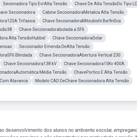
Secionadora Tipo EvrAlta Tensão
Chave De Alta TensãoDo Tipo L
ave Seccionadora
Cabine SeccionadoraMetalica Alta Tensão
ora125A Trifasica
Chave SeccionadoraMitsubishi Bw9n0ca
nsão38
Chave SeccionadoraIsolada a SF6
dora Alta TensãoHubbel
Chave SeccionadoraSolar
Tensao
Seccionador Emenda DeAlta Tensão
oraSF6 Blindada
Chave SeccionadoraAbertura Vertical 230
Chave Seccionadora138 kV
Chave Seccionadora15Kv 400A
ionadoraAutomática Média Tensão
ChavePortico E Alta Tensão
oCom Alavanca
Modelo CAD DeChave Seccionadora Alta Tensão
 ao desenvolvimento dos alunos no ambiente escolar, empregan