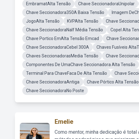
EmbramatAlta Tensão
Chave SeccionadoraUnipolar
Chave Seccionadora350A Baixa Tensão
Imagem DeCh
JogoAlta Tensão
KVPAlta Tensão
Chave Seccionad
Chave SeccionadoraNalf Média Tensão
Copel Alta Te
Chave Portico EmAlta Tensão Emcad
Chave Secciona
Chave SeccionadoraCebel 300A
Chaves Fusíveis Alta
Chaves SeccionadorasMedia Tensão
Chave Seccionad
Componentes De UmaChave Seccionadora Alta Tensão
Terminal Para ChaveFaca De Alta Tensão
Chave Secc
Chave SeccionadoraAntiga
Chave Pórtico Alta Tensã
Chave SeccionadoraNo Poste
Emelie
Como mentor, minha dedicação é total