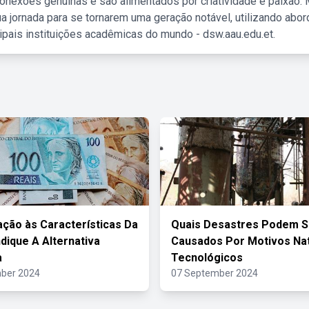
nexões genuínas e são alimentados por criatividade e paixão. 
a jornada para se tornarem uma geração notável, utilizando abo
ipais instituições acadêmicas do mundo - dsw.aau.edu.et.
ção às Características Da
Quais Desastres Podem S
dique A Alternativa
Causados Por Motivos Nat
a
Tecnológicos
ber 2024
07 September 2024