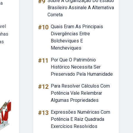
#9
Sobre A Organização Do Estado
 a
Brasileiro Assinale A Alternativa
Correta
vel
#10
Quais Eram As Principais
Divergências Entre
nhas
Bolcheviques E
as
Mencheviques
#11
Por Que O Patrimônio
Histórico Necessita Ser
Preservado Pela Humanidade
#12
Para Resolver Cálculos Com
Potência Vale Relembrar
Algumas Propriedades
#13
Expressões Numéricas Com
Potência E Raiz Quadrada
Exercícios Resolvidos