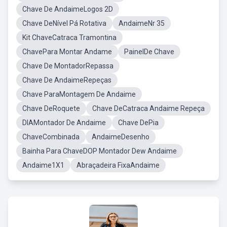
Chave De AndaimeLogos 2D
Chave DeNível Pá Rotativa
AndaimeNr 35
Kit ChaveCatraca Tramontina
ChavePara Montar Andame
PainelDe Chave
Chave De MontadorRepassa
Chave De AndaimeRepeças
Chave ParaMontagem De Andaime
Chave DeRoquete
Chave DeCatraca Andaime Repeça
DIAMontador De Andaime
Chave DePia
ChaveCombinada
AndaimeDesenho
Bainha Para ChaveDOP Montador Dew Andaime
Andaime1X1
Abraçadeira FixaAndaime