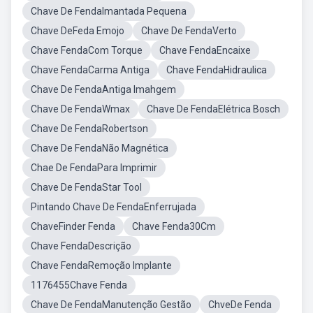
Chave De FendaImantada Pequena
Chave DeFeda Emojo
Chave De FendaVerto
Chave FendaCom Torque
Chave FendaEncaixe
Chave FendaCarma Antiga
Chave FendaHidraulica
Chave De FendaAntiga Imahgem
Chave De FendaWmax
Chave De FendaElétrica Bosch
Chave De FendaRobertson
Chave De FendaNão Magnética
Chae De FendaPara Imprimir
Chave De FendaStar Tool
Pintando Chave De FendaEnferrujada
ChaveFinder Fenda
Chave Fenda30Cm
Chave FendaDescrição
Chave FendaRemoção Implante
1176455Chave Fenda
Chave De FendaManutenção Gestão
ChveDe Fenda