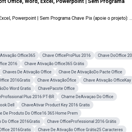
ft Office, Word, Excel, Powerpoint | Sem Programa
Excel, Powerpoint | Sem Programa Chave Pix (apoie o projeto): ...
Ativação Office365
Chave OfficeProPlus 2016
Chave DoOffice 2
fice 2016
Chave Ativação Office365 Grátis
Chaves De Ativação Office
Chave De AtivaçãoDo Pacte Office
ffice 2016Gratis
Chave AtivaçãoÓfice
Chave Ativação OfficeKay
ãoDo Word Gratis
ChavePacote Office
eProfissional Plus 2016 PT-BR
Chame DeAivaçao Do Office
ook Dell
ChaveAtivar Product Key 2016 Gratis
e De Produto Do Office16 365 Home Prem
 Do Office 2016Gratis
Chave OfficeProfessional 2016 Grátis
ffice 2016Gratis
Chave De Ativação Office Grátis25 Caracteres