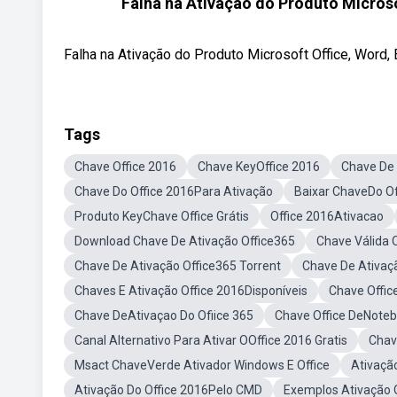
Falha na Ativação do Produto Microso
Falha na Ativação do Produto Microsoft Office, Word, 
Tags
Chave Office 2016
Chave KeyOffice 2016
Chave De 
Chave Do Office 2016Para Ativação
Baixar ChaveDo Of
Produto KeyChave Office Grátis
Office 2016Ativacao
Download Chave De Ativação Office365
Chave Válida O
Chave De Ativação Office365 Torrent
Chave De Ativaç
Chaves E Ativação Office 2016Disponíveis
Chave Offic
Chave DeAtivaçao Do Ofiice 365
Chave Office DeNoteb
Canal Alternativo Para Ativar OOffice 2016 Gratis
Chav
Msact ChaveVerde Ativador Windows E Office
Ativação
Ativação Do Office 2016Pelo CMD
Exemplos Ativação O