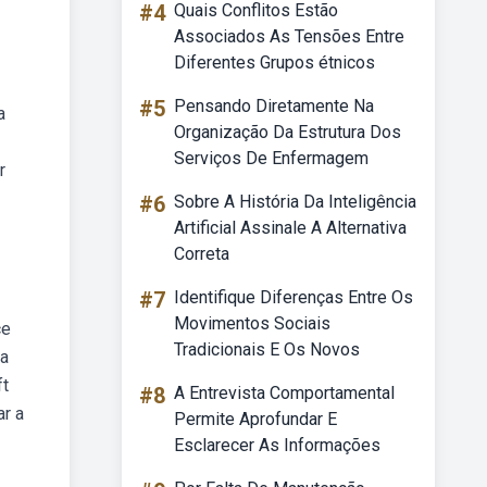
#4
Quais Conflitos Estão
Associados As Tensões Entre
Diferentes Grupos étnicos
#5
Pensando Diretamente Na
a
Organização Da Estrutura Dos
Serviços De Enfermagem
r
#6
Sobre A História Da Inteligência
Artificial Assinale A Alternativa
Correta
#7
Identifique Diferenças Entre Os
Movimentos Sociais
ce
Tradicionais E Os Novos
ra
ft
#8
A Entrevista Comportamental
ar a
Permite Aprofundar E
Esclarecer As Informações