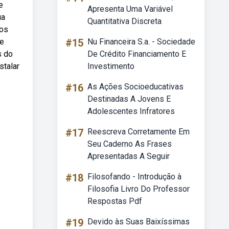
e
Apresenta Uma Variável
ua
Quantitativa Discreta
dos
ve
#15
Nu Financeira S.a. - Sociedade
s do
De Crédito Financiamento E
stalar
Investimento
#16
As Ações Socioeducativas
Destinadas A Jovens E
Adolescentes Infratores
#17
Reescreva Corretamente Em
Seu Caderno As Frases
Apresentadas A Seguir
#18
Filosofando - Introdução à
Filosofia Livro Do Professor
Respostas Pdf
#19
Devido às Suas Baixíssimas