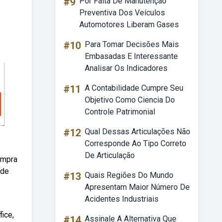
#9
Por Falta De Manutenção
Preventiva Dos Veículos
Automotores Liberam Gases
#10
Para Tomar Decisões Mais
Embasadas E Interessante
Analisar Os Indicadores
#11
A Contabilidade Cumpre Seu
Objetivo Como Ciencia Do
Controle Patrimonial
#12
Qual Dessas Articulações Não
Corresponde Ao Tipo Correto
De Articulação
ompra
 de
#13
Quais Regiões Do Mundo
Apresentam Maior Número De
Acidentes Industriais
ice,
#14
Assinale A Alternativa Que