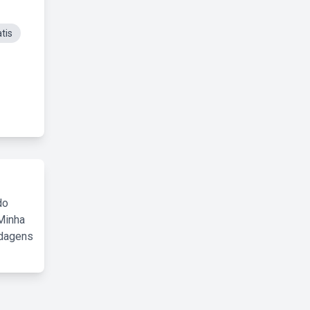
tis
do
Minha
rdagens