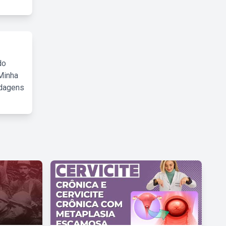
do
Minha
rdagens