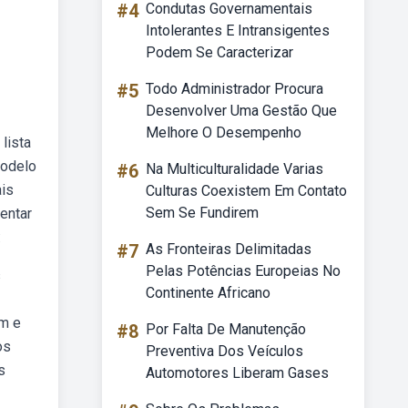
#4
Condutas Governamentais
Intolerantes E Intransigentes
Podem Se Caracterizar
#5
Todo Administrador Procura
Desenvolver Uma Gestão Que
Melhore O Desempenho
lista
modelo
#6
Na Multiculturalidade Varias
ais
Culturas Coexistem Em Contato
Sem Se Fundirem
entar
:
#7
As Fronteiras Delimitadas
Pelas Potências Europeias No
s
Continente Africano
em e
#8
Por Falta De Manutenção
os
Preventiva Dos Veículos
s
Automotores Liberam Gases