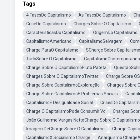
Tags
4 FasesDo Capitalismo
As FasesDo Capitalismo
Cha
CriseDo Capitalismo
Charges Sobre O Capitalismo
CaracteristicasDo Capitalismo
OrigemDo Capitalismo
CapitalismoAmericano
CapitalismoSelvagem
Como
Charge ParaO Capitalismo
SCharge Sobre Capitalism
TudoSobre O Capitalismo
CapitalismoContemporaneo
Charge Sobre O CapitalismoPluto Pateta
QuestãoSobr
Charges Sobre O CapitalismoTwitter
Charge Sobre OS
Charge Sobre CapitalismoExploração
Charges Sobre O
Charge Sobre CapitalismoE Problemas Sociais
Capita
CapitalismoE Desigualdade Social
CrisesDo Capitalis
Charge O CapitalismoPode Consumir Vc
Charges Sobr
João Guilherme Vargas NettoCharge Sobre O Capitalismo
Imagem DeCharge Sobre O Capitalismo
Charge Capit
CapitalismoX Socialismo Charge
Anarquismo ChargeÁr