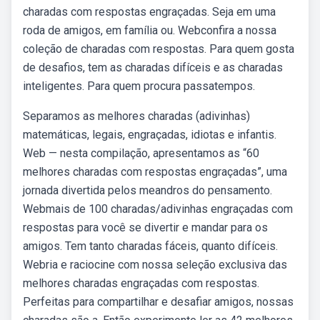
charadas com respostas engraçadas. Seja em uma
roda de amigos, em família ou. Webconfira a nossa
coleção de charadas com respostas. Para quem gosta
de desafios, tem as charadas difíceis e as charadas
inteligentes. Para quem procura passatempos.
Separamos as melhores charadas (adivinhas)
matemáticas, legais, engraçadas, idiotas e infantis.
Web — nesta compilação, apresentamos as “60
melhores charadas com respostas engraçadas”, uma
jornada divertida pelos meandros do pensamento.
Webmais de 100 charadas/adivinhas engraçadas com
respostas para você se divertir e mandar para os
amigos. Tem tanto charadas fáceis, quanto difíceis.
Webria e raciocine com nossa seleção exclusiva das
melhores charadas engraçadas com respostas.
Perfeitas para compartilhar e desafiar amigos, nossas