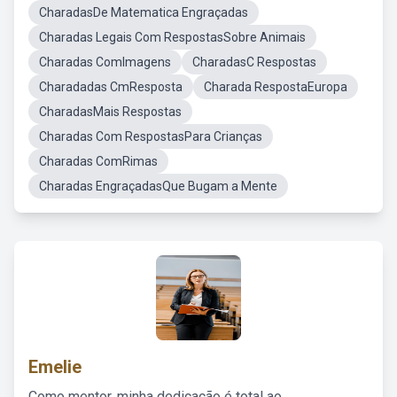
CharadasDe Matematica Engraçadas
Charadas Legais Com RespostasSobre Animais
Charadas ComImagens
CharadasC Respostas
Charadadas CmResposta
Charada RespostaEuropa
CharadasMais Respostas
Charadas Com RespostasPara Crianças
Charadas ComRimas
Charadas EngraçadasQue Bugam a Mente
Emelie
Como mentor, minha dedicação é total ao