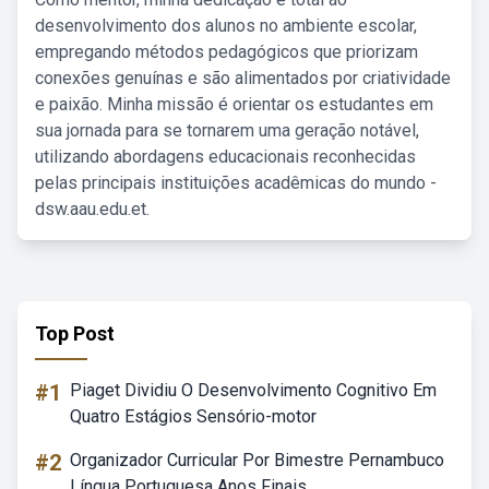
desenvolvimento dos alunos no ambiente escolar,
empregando métodos pedagógicos que priorizam
conexões genuínas e são alimentados por criatividade
e paixão. Minha missão é orientar os estudantes em
sua jornada para se tornarem uma geração notável,
utilizando abordagens educacionais reconhecidas
pelas principais instituições acadêmicas do mundo -
dsw.aau.edu.et.
Top Post
#1
Piaget Dividiu O Desenvolvimento Cognitivo Em
Quatro Estágios Sensório-motor
#2
Organizador Curricular Por Bimestre Pernambuco
Língua Portuguesa Anos Finais