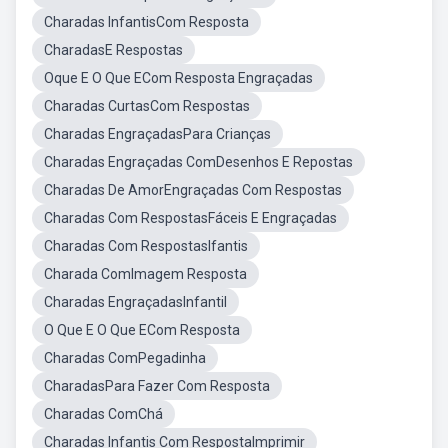
Charadas InfantisCom Resposta
CharadasE Respostas
Oque E O Que ECom Resposta Engraçadas
Charadas CurtasCom Respostas
Charadas EngraçadasPara Crianças
Charadas Engraçadas ComDesenhos E Repostas
Charadas De AmorEngraçadas Com Respostas
Charadas Com RespostasFáceis E Engraçadas
Charadas Com RespostasIfantis
Charada ComImagem Resposta
Charadas EngraçadasInfantil
O Que E O Que ECom Resposta
Charadas ComPegadinha
CharadasPara Fazer Com Resposta
Charadas ComChá
Charadas Infantis Com RespostaImprimir