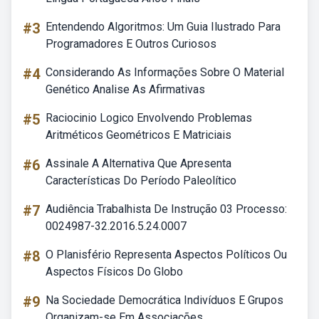
#3
Entendendo Algoritmos: Um Guia Ilustrado Para
Programadores E Outros Curiosos
#4
Considerando As Informações Sobre O Material
Genético Analise As Afirmativas
#5
Raciocinio Logico Envolvendo Problemas
Aritméticos Geométricos E Matriciais
#6
Assinale A Alternativa Que Apresenta
Características Do Período Paleolítico
#7
Audiência Trabalhista De Instrução 03 Processo:
0024987-32.2016.5.24.0007
#8
O Planisfério Representa Aspectos Políticos Ou
Aspectos Físicos Do Globo
#9
Na Sociedade Democrática Indivíduos E Grupos
Organizam-se Em Associações