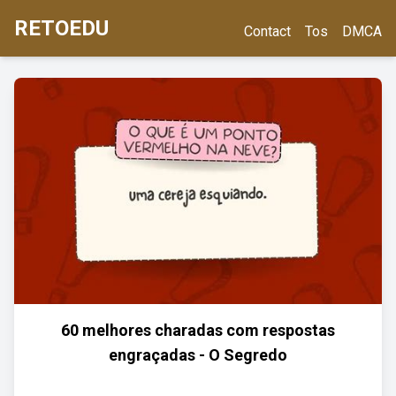
RETOEDU
Contact
Tos
DMCA
60 melhores charadas com respostas
engraçadas - O Segredo