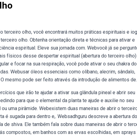
lho
 terceiro olho, você encontrará muitos práticas espirituais e io
rceiro olho. Obtenha orientação direta e técnicas para ativar e
sciência espiritual. Eleve sua jornada com. Webvocê já se pergun
nais físicos desse despertar espiritual (abertura do terceiro olho
ular e focar na sua respiração, você pode ativar o seu chakra do
vadas. Webusar óleos essenciais como olíbano, alecrim, sândalo,
ho. O mesmo pode ser feito através da introdução de alimentos de.
cios que irão te ajudar a ativar sua glândula pineal e abrir seu
indo para que o elemental da planta te ajude e auxilie no seu
 ou uma pirâmide. Webexistem duas maneiras de abrir o terceiro
orta é sugada para dentro e,. Websadhguru descreve a abertura d
da de shiva. Ele também fala sobre duas maneiras de abrir o terc
chás compostos, em banhos com as ervas escolhidas, em sprays