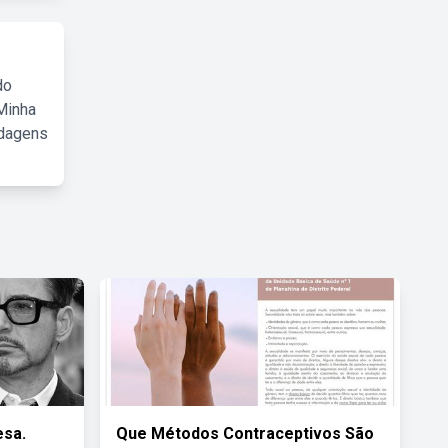
do
Minha
rdagens
esa.
Que Métodos Contraceptivos São