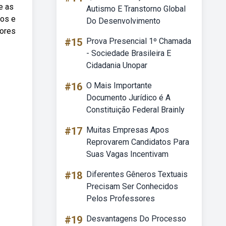
e as
Autismo E Transtorno Global
vos e
Do Desenvolvimento
hores
#15
Prova Presencial 1º Chamada
- Sociedade Brasileira E
Cidadania Unopar
#16
O Mais Importante
Documento Jurídico é A
Constituição Federal Brainly
#17
Muitas Empresas Apos
Reprovarem Candidatos Para
Suas Vagas Incentivam
#18
Diferentes Gêneros Textuais
Precisam Ser Conhecidos
Pelos Professores
#19
Desvantagens Do Processo