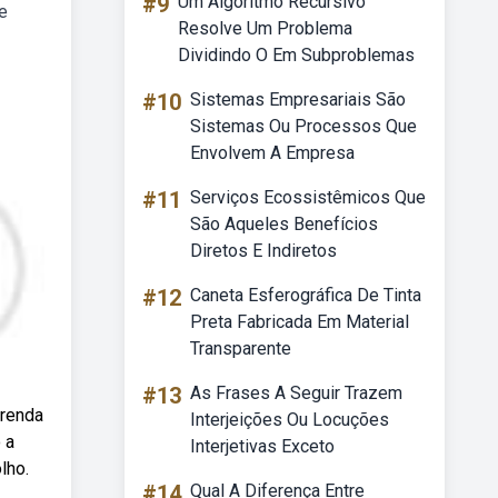
#9
Um Algoritmo Recursivo
e
Resolve Um Problema
Dividindo O Em Subproblemas
#10
Sistemas Empresariais São
Sistemas Ou Processos Que
Envolvem A Empresa
#11
Serviços Ecossistêmicos Que
São Aqueles Benefícios
Diretos E Indiretos
#12
Caneta Esferográfica De Tinta
Preta Fabricada Em Material
Transparente
#13
As Frases A Seguir Trazem
prenda
Interjeições Ou Locuções
 a
Interjetivas Exceto
lho.
#14
Qual A Diferença Entre