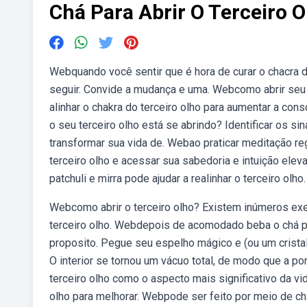
Chá Para Abrir O Terceiro O
Webquando você sentir que é hora de curar o chacra do
seguir. Convide a mudança e uma. Webcomo abrir seu te
alinhar o chakra do terceiro olho para aumentar a con
o seu terceiro olho está se abrindo? Identificar os si
transformar sua vida de. Webao praticar meditação reg
terceiro olho e acessar sua sabedoria e intuição ele
patchuli e mirra pode ajudar a realinhar o terceiro ol
Webcomo abrir o terceiro olho? Existem inúmeros exercí
terceiro olho. Webdepois de acomodado beba o chá ped
proposito. Pegue seu espelho mágico e (ou um cristal
O interior se tornou um vácuo total, de modo que a p
terceiro olho como o aspecto mais significativo da vi
olho para melhorar. Webpode ser feito por meio de 