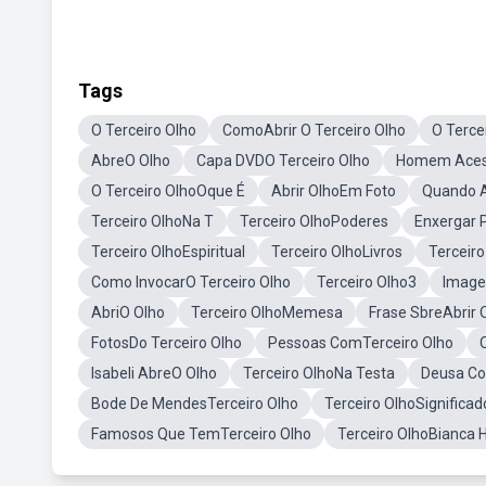
Tags
O Terceiro Olho
ComoAbrir O Terceiro Olho
O Terce
AbreO Olho
Capa DVDO Terceiro Olho
Homem Acess
O Terceiro OlhoOque É
Abrir OlhoEm Foto
Quando A
Terceiro OlhoNa T
Terceiro OlhoPoderes
Enxergar 
Terceiro OlhoEspiritual
Terceiro OlhoLivros
Terceiro
Como InvocarO Terceiro Olho
Terceiro Olho3
Image
AbriO Olho
Terceiro OlhoMemesa
Frase SbreAbrir 
FotosDo Terceiro Olho
Pessoas ComTerceiro Olho
Isabeli AbreO Olho
Terceiro OlhoNa Testa
Deusa Co
Bode De MendesTerceiro Olho
Terceiro OlhoSignificad
Famosos Que TemTerceiro Olho
Terceiro OlhoBianca