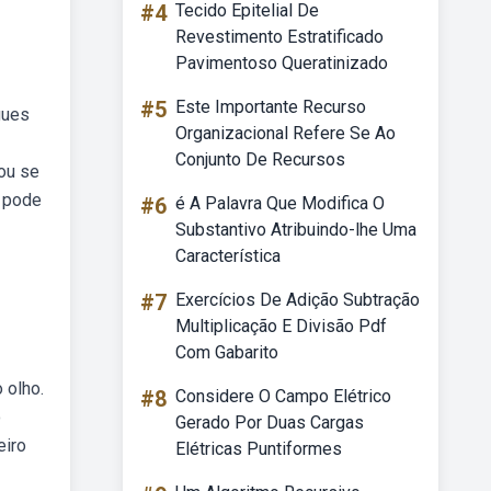
#4
Tecido Epitelial De
Revestimento Estratificado
Pavimentoso Queratinizado
#5
Este Importante Recurso
gues
Organizacional Refere Se Ao
Conjunto De Recursos
tou se
) pode
#6
é A Palavra Que Modifica O
Substantivo Atribuindo-lhe Uma
Característica
#7
Exercícios De Adição Subtração
Multiplicação E Divisão Pdf
Com Gabarito
 olho.
#8
Considere O Campo Elétrico
o
Gerado Por Duas Cargas
eiro
Elétricas Puntiformes