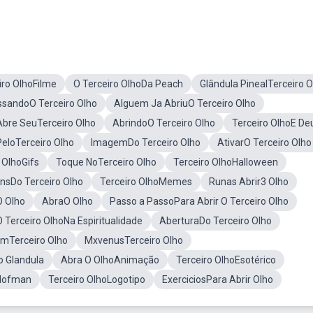
iro OlhoFilme
O Terceiro OlhoDa Peach
Glândula PinealTerceiro O
andoO Terceiro Olho
Alguem Ja AbriuO Terceiro Olho
bre SeuTerceiro Olho
AbrindoO Terceiro Olho
Terceiro OlhoE De
PeloTerceiro Olho
ImagemDo Terceiro Olho
AtivarO Terceiro Olho
 OlhoGifs
Toque NoTerceiro Olho
Terceiro OlhoHalloween
nsDo Terceiro Olho
Terceiro OlhoMemes
Runas Abrir3 Olho
O Olho
AbraO Olho
Passo a PassoPara Abrir O Terceiro Olho
O Terceiro OlhoNa Espiritualidade
AberturaDo Terceiro Olho
mTerceiro Olho
MxvenusTerceiro Olho
o Glandula
Abra O OlhoAnimação
Terceiro OlhoEsotérico
 Hofman
Terceiro OlhoLogotipo
ExerciciosPara Abrir Olho