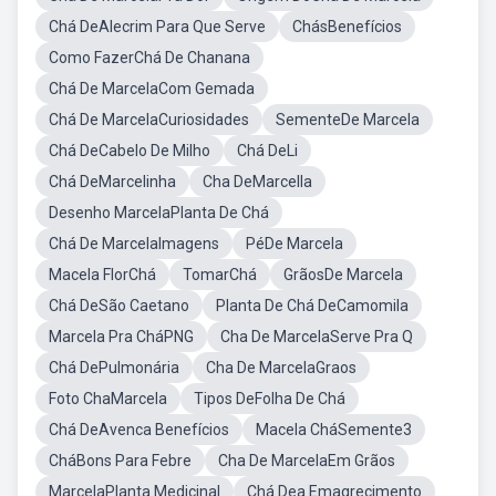
Chá DeAlecrim Para Que Serve
ChásBenefícios
Como FazerChá De Chanana
Chá De MarcelaCom Gemada
Chá De MarcelaCuriosidades
SementeDe Marcela
Chá DeCabelo De Milho
Chá DeLi
Chá DeMarcelinha
Cha DeMarcella
Desenho MarcelaPlanta De Chá
Chá De MarcelaImagens
PéDe Marcela
Macela FlorChá
TomarChá
GrãosDe Marcela
Chá DeSão Caetano
Planta De Chá DeCamomila
Marcela Pra CháPNG
Cha De MarcelaServe Pra Q
Chá DePulmonária
Cha De MarcelaGraos
Foto ChaMarcela
Tipos DeFolha De Chá
Chá DeAvenca Benefícios
Macela CháSemente3
CháBons Para Febre
Cha De MarcelaEm Grãos
MarcelaPlanta Medicinal
Chá Dea Emagrecimento