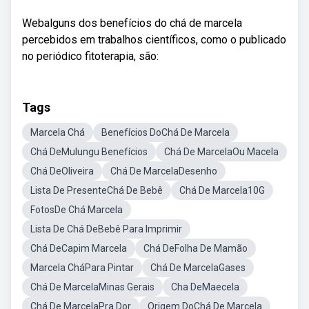
Webalguns dos benefícios do chá de marcela
percebidos em trabalhos científicos, como o publicado
no periódico fitoterapia, são:
Tags
Marcela Chá
Benefícios DoChá De Marcela
Chá DeMulungu Benefícios
Chá De MarcelaOu Macela
Chá DeOliveira
Chá De MarcelaDesenho
Lista De PresenteChá De Bebê
Chá De Marcela10G
FotosDe Chá Marcela
Lista De Chá DeBebê Para Imprimir
Chá DeCapim Marcela
Chá DeFolha De Mamão
Marcela CháPara Pintar
Chá De MarcelaGases
Chá De MarcelaMinas Gerais
Cha DeMaecela
Chá De MarcelaPra Dor
Origem DoChá De Marcela