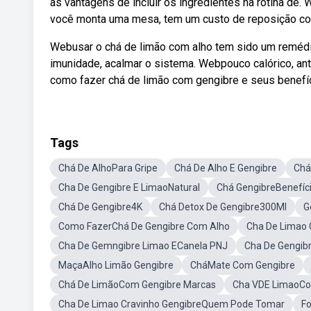
as vantagens de incluir os ingredientes na rotina de
você monta uma mesa, tem um custo de reposição const
Webusar o chá de limão com alho tem sido um remédio
imunidade, acalmar o sistema. Webpouco calórico, anti
como fazer chá de limão com gengibre e seus benefíc
Tags
Chá De AlhoPara Gripe
Chá De Alho E Gengibre
Chá
Cha De Gengibre E LimaoNatural
Chá GengibreBenefíc
Chá De Gengibre4K
Chá Detox De Gengibre300Ml
G
Como FazerChá De Gengibre Com Alho
Cha De Limao 
Cha De Gemngibre Limao ECanela PNJ
Cha De Gengib
MaçaAlho Limão Gengibre
CháMate Com Gengibre
Chá De LimãoCom Gengibre Marcas
Cha VDE LimaoCo
Cha De Limao Cravinho GengibreQuem Pode Tomar
F