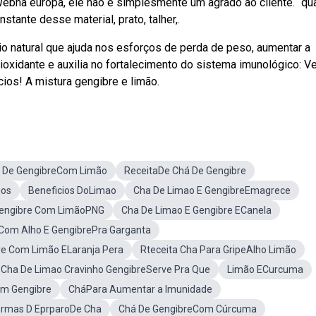
. Webna europa, ele não é simplesmente um agrado ao cliente. “q
ante desse material, prato, talher,.
 natural que ajuda nos esforços de perda de peso, aumentar a
oxidante e auxilia no fortalecimento do sistema imunológico: Ve
ios! A mistura gengibre e limão.
 De GengibreCom Limão
ReceitaDe Chá De Gengibre
ios
Beneficios DoLimao
Cha De Limao E GengibreEmagrece
engibre Com LimãoPNG
Cha De Limao E Gengibre ECanela
Com Alho E GengibrePra Garganta
re Com Limão ELaranja Pera
Rteceita Cha Para GripeAlho Limão
Cha De Limao Cravinho GengibreServe Pra Que
Limão ECurcuma
m Gengibre
CháPara Aumentar a Imunidade
ormas D EprparoDe Cha
Chá De GengibreCom Cúrcuma