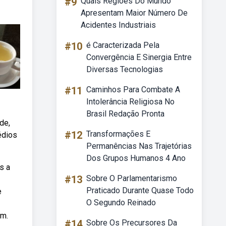
#9
Quais Regiões Do Mundo
Apresentam Maior Número De
Acidentes Industriais
#10
é Caracterizada Pela
Convergência E Sinergia Entre
Diversas Tecnologias
#11
Caminhos Para Combate A
Intolerância Religiosa No
Brasil Redação Pronta
de,
#12
Transformações E
édios
Permanências Nas Trajetórias
Dos Grupos Humanos 4 Ano
s a
#13
Sobre O Parlamentarismo
Praticado Durante Quase Todo
e
O Segundo Reinado
om.
#14
Sobre Os Precursores Da