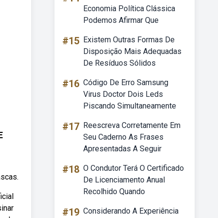
Economia Política Clássica
Podemos Afirmar Que
#15
Existem Outras Formas De
Disposição Mais Adequadas
De Resíduos Sólidos
#16
Código De Erro Samsung
Virus Doctor Dois Leds
Piscando Simultaneamente
#17
Reescreva Corretamente Em
E
Seu Caderno As Frases
Apresentadas A Seguir
#18
O Condutor Terá O Certificado
ascas.
De Licenciamento Anual
Recolhido Quando
cial
inar
#19
Considerando A Experiência