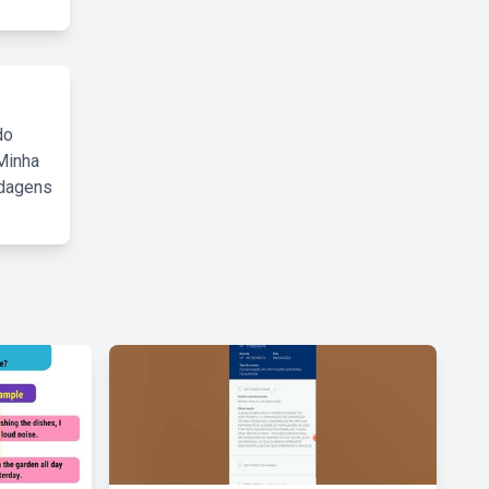
do
Minha
rdagens