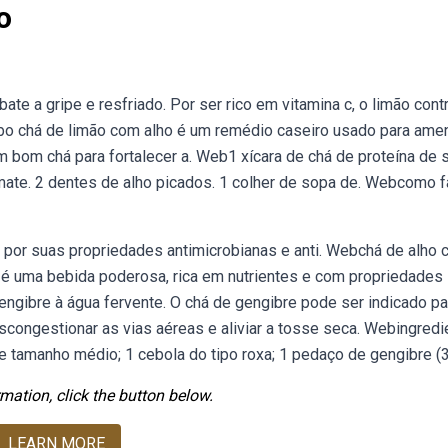
o
te a gripe e resfriado. Por ser rico em vitamina c, o limão contr
ebo chá de limão com alho é um remédio caseiro usado para ame
m bom chá para fortalecer a. Web1 xícara de chá de proteína de 
omate. 2 dentes de alho picados. 1 colher de sopa de. Webcomo 
o por suas propriedades antimicrobianas e anti. Webchá de alho
e é uma bebida poderosa, rica em nutrientes e com propriedades
engibre à água fervente. O chá de gengibre pode ser indicado pa
congestionar as vias aéreas e aliviar a tosse seca. Webingredi
de tamanho médio; 1 cebola do tipo roxa; 1 pedaço de gengibre (3
mation, click the button below.
LEARN MORE