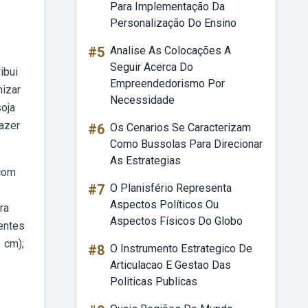
Para Implementação Da
Personalização Do Ensino
#5
Analise As Colocações A
Seguir Acerca Do
ibui
Empreendedorismo Por
nizar
Necessidade
soja
fazer
#6
Os Cenarios Se Caracterizam
Como Bussolas Para Direcionar
As Estrategias
 com
#7
O Planisfério Representa
Aspectos Políticos Ou
ra
Aspectos Físicos Do Globo
entes
 cm);
#8
O Instrumento Estrategico De
Articulacao E Gestao Das
Politicas Publicas