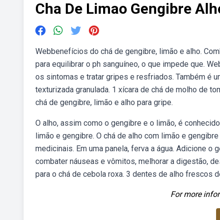
Cha De Limao Gengibre Alh
Webbenefícios do chá de gengibre, limão e alho. Comba
para equilibrar o ph sanguíneo, o que impede que. W
os sintomas e tratar gripes e resfriados. Também é u
texturizada granulada. 1 xícara de chá de molho de t
chá de gengibre, limão e alho para gripe.
O alho, assim como o gengibre e o limão, é conhecid
limão e gengibre. O chá de alho com limão e gengibr
medicinais. Em uma panela, ferva a água. Adicione o g
combater náuseas e vômitos, melhorar a digestão, des
para o chá de cebola roxa. 3 dentes de alho frescos 
For more infor