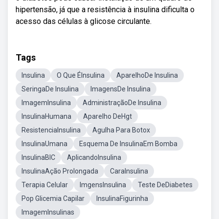
hipertensão, já que a resistência à insulina dificulta o
acesso das células à glicose circulante.
Tags
Insulina
O Que ÉInsulina
AparelhoDe Insulina
SeringaDe Insulina
ImagensDe Insulina
ImagemInsulina
AdministraçãoDe Insulina
InsulinaHumana
Aparelho DeHgt
ResistenciaInsulina
Agulha Para Botox
InsulinaUmana
Esquema De InsulinaEm Bomba
InsulinaBIC
AplicandoInsulina
InsulinaAção Prolongada
CaraInsulina
Terapia Celular
ImgensInsulina
Teste DeDiabetes
Pop Glicemia Capilar
InsulinaFigurinha
ImagemInsulinas